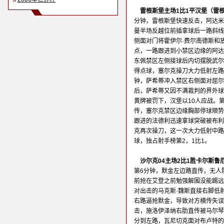
雷根斯堡主场1比1平汉堡（雷根斯
分钟，雷根斯堡快速反击，阿达米
曼半场反越位前插拿球后一路斜线
侧面对门将霍伊尔·费尔南德斯和
点，一路跟进到小禁区边缘的阿达
东佩禁区左侧接球后内切摆脱武尔
得点球，塞尔克操刀大力低射左路
钟，萨希蒂冲入禁区右侧面对屈尔
后，萨希蒂又因不满裁判的界外球
黄牌被罚下，汉堡以10人应战。
传，塞尔克禁区边缘胸部停球顺势
跟进的法德利迅速拿球突破被布利
克再次操刀，这一次大力低射中路
球，独占射手榜第2，1比1。
沙尔克04主场2比1胜卡尔斯鲁厄
第6分钟，默金左边路直传，无人
前抢在艾登之前勉强解围没能踢远
对出击的马克斯·魏斯直接右脚低射
右路逼抢默金，导致对方横传失误
击，施洛伊泽纳右肋直传被马尔琴
分到左路，瓦尼切克面对布卢特的