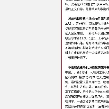
标，汉诺威22次射门并4次中目标，
最终互交白卷。劳滕结束冬歇期后
埃尔弗斯贝格主场2比0胜菲尔
3人）。
第6分钟，费尔豪尔中线
伊鲍尔突破晃开迈尔赫费尔并抢在
插入禁区左侧，一路带入小禁区左
收获今季第12球，1比0。上半
速斜传到右路，鲍姆停球后传中被
不等球落地右脚弹射贴地钻入球门
科夫在皮球已经滚出边线后又故意
二张黄牌被罚下。
不伦瑞克主场1比0胜达姆施塔特
中展开。第2分钟，利德贝里带入
区右侧射门被罗恩-托本·霍夫曼
侧，最后被霍夫曼回身扑住，助理
先，就算打进也无效。第33分钟
塞下底横传，后点无人防守的帕佩
后背弹起砸在横梁上弹回场内。第
德贝里，一路突破到禁区前左侧后
交给身旁的约翰·戈麦斯，后者停