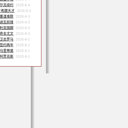
沙尔克续约
2026-8-4
下希腊天才
2026-8-3
姆重逢维默
2026-8-3
特迪瓦前锋
2026-8-3
日利亚国脚
2026-8-3
维奇去尤文
2026-8-3
中卫去罗马
2026-8-2
内签约两年
2026-8-2
会马里蒂莫
2026-8-1
会阿贾克斯
2026-8-1