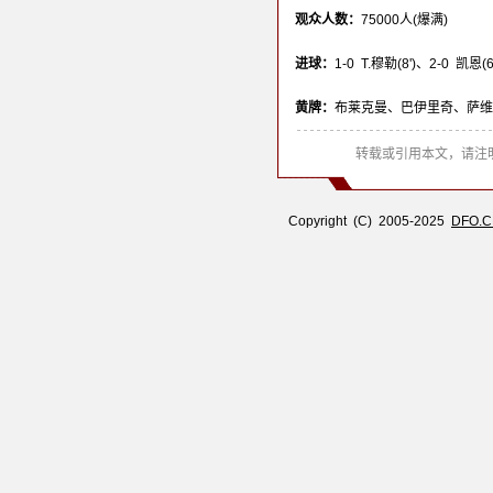
观众人数：
75000人(爆满)
进球：
1-0 T.穆勒(8')、2-0 凯恩(
黄牌：
布莱克曼、巴伊里奇、萨维
转载或引用本文，请注明
Copyright (C) 2005-2025
DFO.