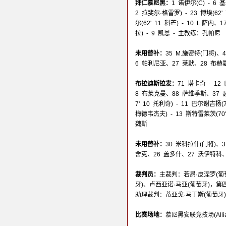
拜仁慕尼黑：
1 诺伊尔(C) - 6
2 拉斐尔·格雷罗) - 23 博埃(62
尔(62' 11 科芒) - 10 L.萨内、
拉) - 9 凯恩 - 主教练：孔帕尼
未用替补：
35 M.施密特(门将)
6 帕利尼亚、27 莱默、28 布赫
布拉迪斯拉发：
71 塔卡奇 - 12
8 布莱克曼、88 萨维季斯、37 瑟凯
7' 10 托利奇) - 11 巴尔谢吉扬(7
梅德韦杰夫) - 13 斯特雷莱茨(70
魏斯
未用替补：
30 米科拉什(门将)、
舍克、26 盖多什、27 沃伊特科
裁判员：
主裁判：若昂·皮涅罗(葡
牙)、卢西亚诺·马亚(葡萄牙)，第
助理裁判：蒂亚戈·马丁斯(葡萄牙
比赛场地：
慕尼黑安联竞技场(Allianz