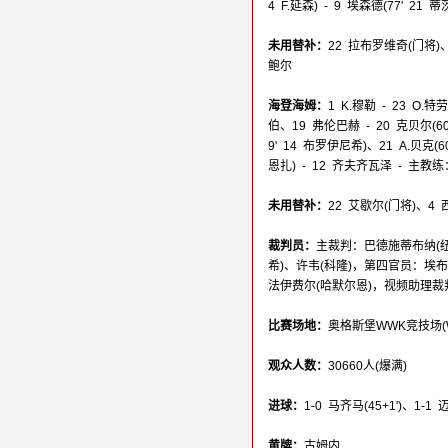
4 F.延森) - 9 埃森德(77' 21
未用替补：
22 拉布罗维奇(门将)
鲍尔
海登海姆：
1 K.穆勒 - 23 O.特
伯、19 弗伦巴赫 - 20 克贝尔(60'
9' 14 布罗伊尼希)、21 A.贝克(6
恩扎) - 12 齐夫齐瓦泽 - 主教练
未用替补：
22 艾歇尔(门将)、4
裁判员：
主裁判：巴德施蒂布纳(
希)、许韦(科隆)，第四官员：埃
法伊费尔(哈默尔恩)，视频助理裁
比赛场地：
奥格斯堡WWK竞技场(WWK-
观众人数：
30660人(爆满)
进球：
1-0 马齐马(45+1')、1-1 
黄牌：
古姆内