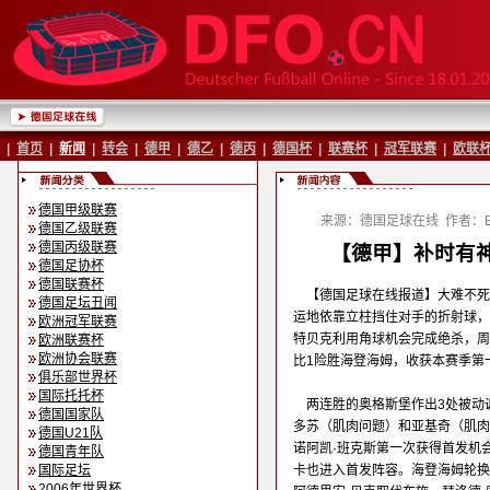
|
首页
|
新闻
|
转会
|
德甲
|
德乙
|
德丙
|
德国杯
|
联赛杯
|
冠军联赛
|
欧联
德国甲级联赛
来源：德国足球在线
作者：Ba
德国乙级联赛
德国丙级联赛
【德甲】补时有神
德国足协杯
德国联赛杯
【德国足球在线报道】大难不死
德国足坛丑闻
运地依靠立柱挡住对手的折射球，
欧洲冠军联赛
特贝克利用角球机会完成绝杀，周六
欧洲联赛杯
欧洲协会联赛
比1险胜海登海姆，收获本赛季第
俱乐部世界杯
国际托托杯
两连胜的奥格斯堡作出3处被动
德国国家队
多苏（肌肉问题）和亚基奇（肌肉
德国U21队
诺阿凯·班克斯第一次获得首发机
德国青年队
国际足坛
卡也进入首发阵容。海登海姆轮换
2006年世界杯