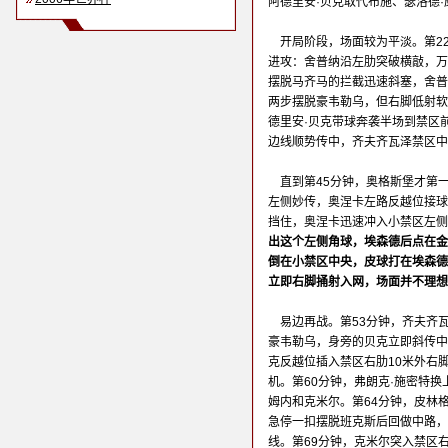
阿德里安·贝克取代布施、瑟洛德
开局阶段，场面较为平淡。第2
进攻：舍普纳沿左肋突破横敲，万
摆脱马齐马的拦截迅速斜塞，舍普
两步摆脱豪韦勒乌，但右脚低射软
德里安·贝克带球奔袭半场到禁区
边线顺势传中，齐夫齐瓦泽禁区中
直到第45分钟，奥格斯堡才第
左侧妙传，奥涅卡左路反越位接球
挡住，奥涅卡迅速冲入小禁区左侧
出这个左侧角球，埃森德后点在金
倒在小禁区中央，皮球打在埃森德
立即右脚捅射入网，场面并不理想
易边再战。第53分钟，齐夫齐
豪韦勒乌，身旁的贝克立即斜传中
克反越位插入禁区右肋10米外右
机。第60分钟，弗朗克·施密特
姆内和克米尔。第64分钟，皮林
急停一扣摆脱班克斯后回做中路，
线。第69分钟，克米尔突入禁区