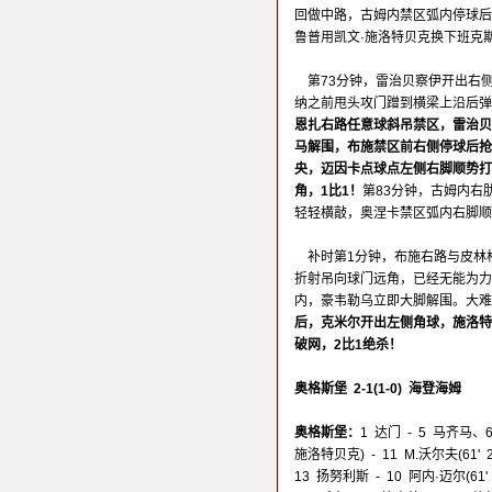
回做中路，古姆内禁区弧内停球后
鲁普用凯文·施洛特贝克换下班克
第73分钟，雷治贝察伊开出右
纳之前甩头攻门蹭到横梁上沿后弹
恩扎右路任意球斜吊禁区，雷治贝
马解围，布施禁区前右侧停球后抢
央，迈因卡点球点左侧右脚顺势打
角，1比1！
第83分钟，古姆内右
轻轻横敲，奥涅卡禁区弧内右脚顺
补时第1分钟，布施右路与皮林
折射吊向球门远角，已经无能为力
内，豪韦勒乌立即大脚解围。大难
后，克米尔开出左侧角球，施洛特
破网，2比1绝杀！
奥格斯堡 2-1(1-0) 海登海姆
奥格斯堡：
1 达门 - 5 马齐马、6
施洛特贝克) - 11 M.沃尔夫(61
13 扬努利斯 - 10 阿内·迈尔(61'