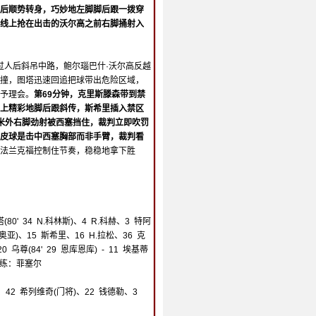
后顺势转身，巧妙地左脚脚后跟一拨穿
线上抢在出击的沃尔高之前右脚捅射入
路过人后斜吊中路，鲍尔瑙巴什·沃尔高反越
撞，图塔迅速回追把球带出危险区域，
予理会。
第69分钟，克里斯滕森带到禁
上精彩地脚后跟斜传，斯希里插入禁区
米外右脚劲射被西塞挡住，裁判立即吹罚
皮球是击中西塞胸部而非手臂，裁判看
法兰克福控制住节奏，稳稳地拿下胜
塔(80' 34 N.科林斯)、4 R.科赫、3 特阿
 巴奥亚)、15 斯希里、16 H.拉松、36 克
20 乌尊(84' 29 恩库恩库) - 11 埃基蒂
主教练：菲塞尔
)、42 希列维奇(门将)、22 钱德勒、3