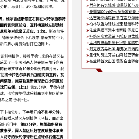
若埃尔·马尼安用阿特卡梅、卡马拉、瓦
哲科仍有饥饿感 波黑队长与
劳珀、马莱什、尼亚斯和冈武拉。
豪掷3000万欧元 多特蒙德签
达吉姆继续踢德甲 在霍芬海
传，维尔吉纽斯禁区右侧在米特尔施泰特
柏林联盟为锋线提速 租借科
回传到禁区前沿，瓦科梅迎球左脚劲射
法兰克福再添中场新援 签尼
尼贝尔对此毫无反应，1比0。
斯图加特
拒绝阿隆索邀请 阿拉伊贝戈
，德米罗维奇断下若埃尔·蒙泰罗的回传，
库利埃拉基斯离开狼堡 希腊
后右脚小角度劲射打在边网上。
阿克波古马出国 与弗罗西诺
圣保利引进芬兰右闸 班巴转
被瓦科梅挡住，接着里德与米约在禁区右
布兰特首次出国闯荡 自由转
后带了一步吸引两人包夹倒三角传向右
的德米罗维奇10米外顺势右脚打高，浪
右肋接卡拉佐尔斜传后加速向前直传，瓦
间横敲，施蒂勒重新得球后在小禁区前
球门右侧，1比1！
第35分钟，里德在禁
球，卡拉佐尔得球后斜塞到小禁区前左
里希之前把球扑住。
下卡拉佐尔。下半场开始不到半分钟，
越位插入禁区左侧挡住卡马拉，面对出
偏出近门柱。
第53分钟，施蒂勒斜吊右
蒙泰罗，闯入禁区后赶在皮球整体滚出
人防守的米约停球后在点球点右侧左脚