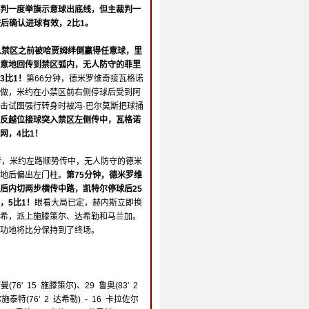
判一度举旗示意球出底线，但主裁判一
后确认进球有效，2比1。
入禁区之前被哈贾姆绊倒赢得任意球，里
意地回传到禁区弧内，无人防守的菲里
3比1！
第66分钟，德米罗维奇接瓦格诺
做，米约在小禁区前右侧停球后受到阿
击试图强行转身时被冯·巴尔莫斯把球捅
反越位接球突入禁区左侧传中，瓦格诺
网，4比1！
传，米约左路顺势传中，无人防守的德米
地后偏出左门柱。
第75分钟，德米罗维
后内切两步横传中路，凯特尔停球后25
，5比1！
眼看大局已定，赫内斯立即换
希，派上施滕策尔、达希勒和马兰加。
功地将比分保持到了终场。
(76' 15 施滕策尔)、29 鲁奥(83' 2
泰特(76' 2 达希勒) - 16 卡拉佐尔