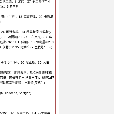
 32 F.里德、8 米约、27 菲里希(77' 4
主教练：S.赫内斯
1 赛门(门将)、13 克雷齐希、22 卡斯塔
斯
- 24 阿特卡梅、13 穆罕默德·卡马拉(7
)、3 哈贾姆(70' 27 L.布卢姆) - 7 乌
(76' 11 E.科莱)、10 伊梅里(62' 3
 伊滕(62' 35 冈武拉) - 主教练：J.马
0 马齐诺(门将)、20 尼亚斯、30 劳珀
格鲁吉亚)，助理裁判：瓦拉米什维利(格
四官员：阿普齐奥里(格鲁吉亚)，视频助理
视频助理裁判助理：吉勒特(英格兰)
Arena, Stuttgart)
(25')、2-1 米约(53')、3-1 菲里希(6