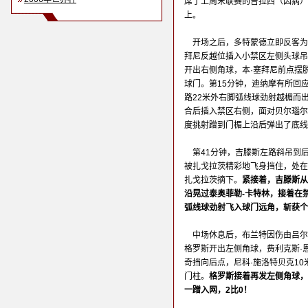
席了上周末联赛的吉拉西（因病）
上。
开场之后，多特蒙德立即反客为
拜尼反越位插入小禁区左侧头球吊
开出右侧角球，本·塞拜尼前点摆
球门。第15分钟，迪纳摩有所回
路22米外右脚弧线球劲射越楣而
合后插入禁区右侧，面对贝尔瑙尔
度挑射蹭到门楣上沿后弹出了底线
第41分钟，吉滕斯左路斜吊到
被扎戈拉茨精彩地飞身挡住，处在
扎戈拉茨摘下。
紧接着，吉滕斯从
沿晃过泰奥菲勒-卡特林，接着在
弧线球劲射飞入球门远角，斩获个
中场休息后，布兰特因伤由吕尔
格罗斯开出左侧角球，费利克斯·
奇挡向后点，尼科·施洛特贝克1
门柱。
格罗斯接着再发左侧角球，
一蹭入网，2比0！