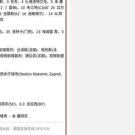
格罗斯、3 安东、4 N.施洛特贝克、5 本·塞
1' 7 雷纳)、10 布兰特(C)(46' 26 吕尔
43 吉滕斯(61' 16 迪朗维尔) - 14 M.拜
沙欣
)、35 洛特卡(门将)、23 埃姆雷·詹、3
助理裁判：达诺斯(法国)、帕热斯(法
，视频助理裁判：德拉若(法国)，视频助理
(Stadion Maksimir, Zagreb,
塞拜尼(56')、0-3 吉拉西(90')
奇 - 本·塞拜尼
出自：德国足球在线 DFO.CN