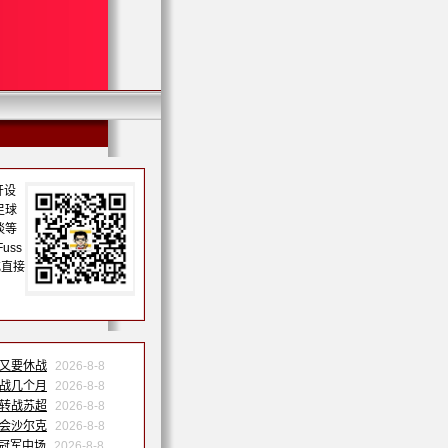
开设
足球
谈等
uss
或直接
果又要休战
2026-8-8
休战几个月
2026-8-8
祐转战苏超
2026-8-8
转会沙尔克
2026-8-8
洲冠军中场
2026-8-8