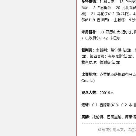
多特蒙德：
1 科贝尔 - 13 P.
拜尼 - 8 F.恩梅沙 - 20 扎比策(6
松) - 21 马伦(74' 2 扬·科托)、
尔(61' 9 吉拉西) - 主教练：N.
未用替补：
33 亚历山大·迈尔(门将
7 C.坎贝尔、42 卡巴尔
裁判员：
主裁判：蒂尔潘(法国)，
国)，第四官员：韦尔尼斯(法国)
裁判助理：德谢皮(法国)
比赛场地：
克罗地亚萨格勒布马克西米尔球场
Croatia)
观众人数：
20019人
进球：
0-1 吉滕斯(41')、0-2 本·
黄牌：
托伦特、巴图里纳、库莱诺维
转载或引用本文，请注明