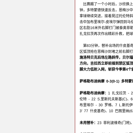
比赛踢了一个小时后，沙欣换上
钟，多特蒙德快速反击，恩梅沙中
拿球继续突进，接着晃过托伦特斜
击中加布里埃尔-皮埃尔弹回到马
区右肋16米外右脚打门被泰奥菲
扎戈拉茨再次作出精彩扑救，把球
第83分钟，替补出场的什皮基
区弧顶抢在恩梅沙封堵之前右脚打
施洛特贝克后场左路斜传，贝尔瑙
方向，吉拉西立即前插到禁区弧顶
脚大力低射入网，斩获今季第4个
萨格勒布迪纳摩 0-3(0-1) 多特蒙
萨格勒布迪纳摩：
1 扎戈拉茨 -
伦特 - 22 S.里斯托夫斯基(C)、6
布里埃尔 - 30 罗格、7 L.斯托伊科
3' 77 什皮基奇)、10 巴图里纳(
未用替补：
23 菲利波维奇(门将)