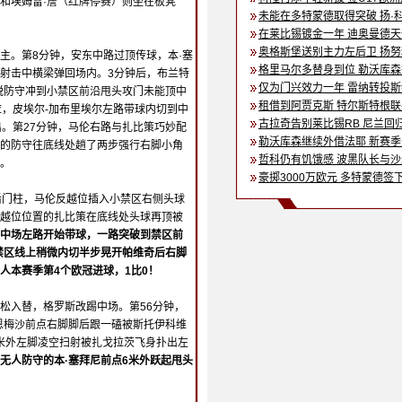
和埃姆雷·詹（红牌停赛）则坐在板凳
未能在多特蒙德取得突破 扬·
在莱比锡镀金一年 迪奥曼德
奥格斯堡送别主力左后卫 扬
主。第8分钟，安东中路过顶传球，本·塞
格里马尔多替身到位 勒沃库
射击中横梁弹回场内。3分钟后，布兰特
仅为门兴效力一年 雷纳转投
脱防守冲到小禁区前沿甩头攻门未能顶中
租借到阿贾克斯 特尔斯特根
应，皮埃尔-加布里埃尔左路带球内切到中
古拉奇告别莱比锡RB 尼兰回
出。第27分钟，马伦右路与扎比策巧妙配
勒沃库森继续外借法耶 新赛
的防守往底线处趟了两步强行右脚小角
哲科仍有饥饿感 波黑队长与
。
豪掷3000万欧元 多特蒙德签
后门柱，马伦反越位插入小禁区右侧头球
越位位置的扎比策在底线处头球再顶被
中场左路开始带球，一路突破到禁区前
禁区线上稍微内切半步晃开帕维奇后右脚
人本赛季第4个欧冠进球，1比0！
松入替，格罗斯改踢中场。第56分钟，
恩梅沙前点右脚脚后跟一磕被斯托伊科维
0米外左脚凌空扫射被扎戈拉茨飞身扑出左
无人防守的本·塞拜尼前点6米外跃起甩头