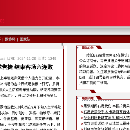
杯
|
欧协杯
|
国家队
站长Basti(黄思隽)已在微信
sti
日期：2024-11-28
阅读：1249
公众订阅号，每天推送关于德国
告捷 结束客场六连败
的热点话题、深度评论与趣闻杂
精彩内容。关注可搜微信号BastiF
ball，或订阅号名称足球隽言，
上半场尾声凭借个人能力首开纪录，本·
扫描右侧的二维码。
补出场的吉拉西终场前板上钉钉，多特
3比0大胜萨格勒布迪纳摩，结束各项赛事
场欧冠胜利，并以12分升上积分榜第4。
集训期间右肩受伤 韦德拉奥
罗地亚教头别利察在9月下旬入主萨格勒
右肩要接受手术 卡斯特罗普
里埃尔、贝尔瑙尔、罗格、帕维奇、斯托
圣保利队长欧文离队 横田大
、什皮基奇、皮亚察、库莱诺维奇、米
埃宾贝重返德甲 从法兰克福
方面，格罗斯轮换吕尔松出任右后卫，缺
科隆再添年轻新援 签U17欧