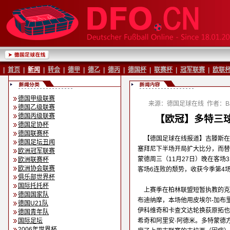
|
首页
|
新闻
|
转会
|
德甲
|
德乙
|
德丙
|
德国杯
|
联赛杯
|
冠军联赛
|
欧联
德国甲级联赛
来源：德国足球在线
作者：Ba
德国乙级联赛
德国丙级联赛
【欧冠】多特三球
德国足协杯
德国联赛杯
【德国足球在线报道】吉滕斯在
德国足坛丑闻
塞拜尼下半场开局扩大比分，而替
欧洲冠军联赛
蒙德周三（11月27日）晚在客场
欧洲联赛杯
欧洲协会联赛
客场6连败的颓势，收获今季第4
俱乐部世界杯
国际托托杯
上赛季在柏林联盟短暂执教的克
德国国家队
布迪纳摩，本场他用皮埃尔-加布
德国U21队
伊科维奇和卡查文达轮换荻原拓也
德国青年队
国际足坛
希奇和阿里安·阿德米。多特蒙德
2006年世界杯