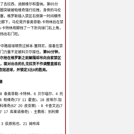
了吉拉西、迪朗维尔和雷纳。第65分
圈突破被帕维奇强行拉拽，身旁的马伦
塞，格罗斯插入禁区右侧第一时间横传
伦脚下，马伦晃开泰奥菲勒-卡特林后在禁
勒-卡特林用脚挡了一下折向球门右上角，
挡出右门柱。
奇中路接球顺势过掉本·塞拜尼，接着在禁
门力量不足被科贝尔接住。
第90分钟，
尔抢在格罗斯之前解围却吊向自家禁区
，面对出击的扎戈拉茨不作调整直接右
欧冠进球，并锁定3比0的胜局。
德
 28 泰奥菲勒-卡特林、6 贝尔瑙尔、4 托
6 帕维奇(73' 11 霍查)、18 皮埃尔-加
维奇(62' 20 皮亚察) - 8 卡查文达(7
62' 17 库莱诺维奇) - 主教练：别利察
、3 荻原拓也、21 姆布库