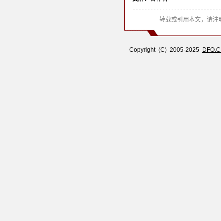
转载或引用本文，请注明
Copyright (C) 2005-2025
DFO.