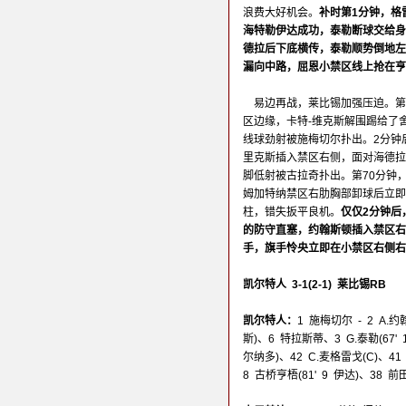
浪费大好机会。
补时第1分钟，格
海特勒伊达成功，泰勒断球交给身
德拉后下底横传，泰勒顺势倒地左
漏向中路，屈恩小禁区线上抢在亨
易边再战，莱比锡加强压迫。第
区边缘，卡特-维克斯解围踢给了
线球劲射被施梅切尔扑出。2分钟
里克斯插入禁区右侧，面对海德拉
脚低射被古拉奇扑出。第70分钟
姆加特纳禁区右肋胸部卸球后立即
柱，错失扳平良机。
仅仅2分钟后
的防守直塞，约翰斯顿插入禁区右
手，旗手怜央立即在小禁区右侧右
凯尔特人 3-1(2-1) 莱比锡RB
凯尔特人：
1 施梅切尔 - 2 A.
斯)、6 特拉斯蒂、3 G.泰勒(67' 1
尔纳多)、42 C.麦格雷戈(C)、41 
8 古桥亨梧(81' 9 伊达)、38 