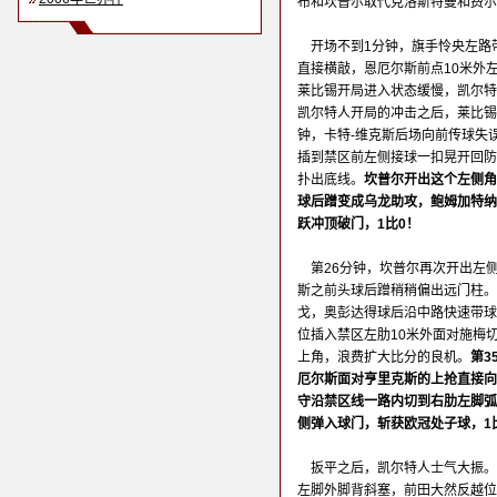
布和坎普尔取代克洛斯特曼和费尔
开场不到1分钟，旗手怜央左路
直接横敲，恩厄尔斯前点10米外
莱比锡开局进入状态缓慢，凯尔特
凯尔特人开局的冲击之后，莱比锡
钟，卡特-维克斯后场向前传球失
插到禁区前左侧接球一扣晃开回防
扑出底线。
坎普尔开出这个左侧角
球后蹭变成乌龙助攻，鲍姆加特纳
跃冲顶破门，1比0！
第26分钟，坎普尔再次开出左
斯之前头球后蹭稍稍偏出远门柱。
戈，奥彭达得球后沿中路快速带球
位插入禁区左肋10米外面对施梅
上角，浪费扩大比分的良机。
第3
厄尔斯面对亨里克斯的上抢直接向
守沿禁区线一路内切到右肋左脚弧
侧弹入球门，斩获欧冠处子球，1
扳平之后，凯尔特人士气大振。
左脚外脚背斜塞，前田大然反越位