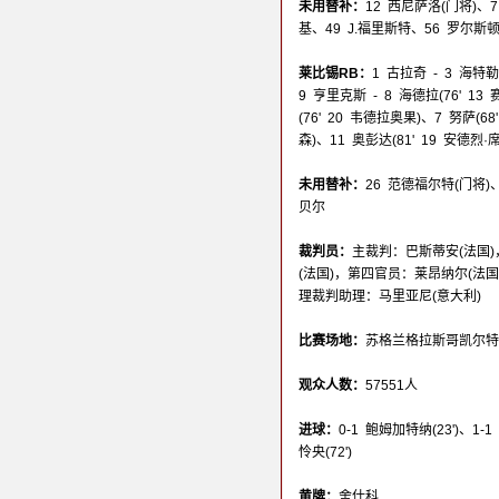
未用替补：
12 西尼萨洛(门将)、
基、49 J.福里斯特、56 罗尔斯
莱比锡RB：
1 古拉奇 - 3 海特
9 亨里克斯 - 8 海德拉(76' 1
(76' 20 韦德拉奥果)、7 努萨(68'
森)、11 奥彭达(81' 19 安德烈
未用替补：
26 范德福尔特(门将)
贝尔
裁判员：
主裁判：巴斯蒂安(法国)
(法国)，第四官员：莱昂纳尔(法
理裁判助理：马里亚尼(意大利)
比赛场地：
苏格兰格拉斯哥凯尔特人公园(Ce
观众人数：
57551人
进球：
0-1 鲍姆加特纳(23')、1-1 
怜央(72')
黄牌：
舍什科