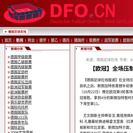
|
首页
|
新闻
|
转会
|
德甲
|
德乙
|
德丙
|
德国杯
|
联赛杯
|
冠军联赛
|
欧联
德国甲级联赛
来源：德国足球在线
作者：Ba
德国乙级联赛
德国丙级联赛
【欧冠】全场压制
德国足协杯
德国联赛杯
【德国足球在线报道】在全场压
德国足坛丑闻
良机之后，斯图加特依靠替补前锋
欧洲冠军联赛
（10月22日）晚在欧冠第3轮客
欧洲联赛杯
欧洲协会联赛
冠首胜。拿到4分的斯图加特暂时
俱乐部世界杯
下滑至第11。
国际托托杯
德国国家队
尤文图斯主帅蒂亚戈·莫塔用佩
德国U21队
科·孔塞桑轮换迪格雷戈里奥（红
德国青年队
国际足坛
易斯和坎比亚索。斯图加特方面，
2006年世界杯