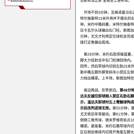
克斯和法比安·里德坐上替补席。
开场不到3分钟，瓦格诺曼沿右
特尔施泰特15米外用并不擅长的
钟，米约中路斜塞，米特尔施泰特
压卡瓦尔头球偏出右门柱。斯图加
分钟，尤文才利用定位球机会完成
接打近角偏出底线。
第29分钟，米约右肋突破直塞
脚大力低射击中右门柱弹回场内。
回传，然后带球内切到左肋25米
勒中路左脚外脚背斜吊小禁区左侧
力挡出横梁。上半场，斯图加特控球
易边再战，形势依旧。
第48分
达夫反越位卸球刚入禁区右肋右脚
示，温达夫卸球时左上臂触球构成
示后改判进球无效。
第55分钟，
尤文依旧非常被动。第61分钟，
侧倒三角传球，德米罗维奇前点1
横梁。紧接着，米约右路带球内切
区右侧后继续内切晃开角度左脚大