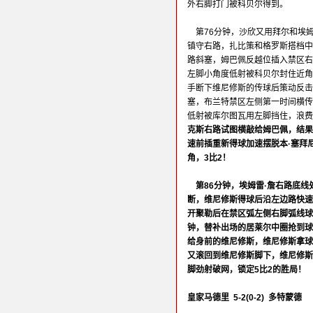
外右脚打门被科贝尔得到。
第76分钟，沙欣又用拜尔和埃
镇守右路，扎比策和格罗斯搭档中
路斜塞，姆巴佩反越位插入禁区右
左脚小角度低射被科贝尔封住近角
手断下维尼修斯的传球后策动反击
塞，布兰特禁区左侧第一时间横传
低射被库尔图瓦用左脚挡住，浪费
克斯右路试图横敲给姆巴佩，结果
速前插重新得球加速摆脱本·塞拜
角，3比2！
第86分钟，埃姆雷·詹右路底
断，维尼修斯得球后沿左边路快速
开聚勒后在禁区弧左侧右脚弧线球
钟，替补出场的居莱尔中圈抢到球
给身前的维尼修斯，维尼修斯拿球
又滚回到维尼修斯脚下，维尼修斯
脚劲射破网，锁定5比2的胜局！
皇家马德里 5-2(0-2) 多特蒙德