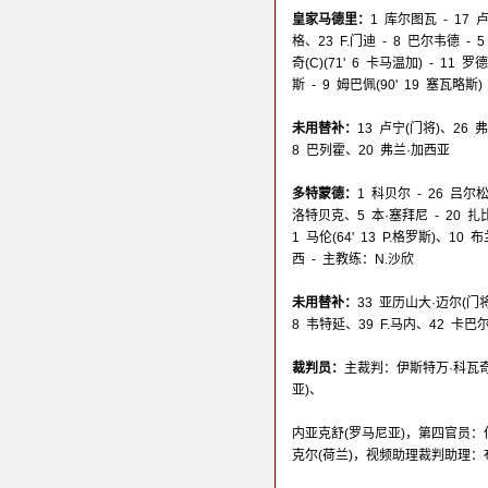
皇家马德里：
1 库尔图瓦 - 17
格、23 F.门迪 - 8 巴尔韦德 - 
奇(C)(71' 6 卡马温加) - 11 
斯 - 9 姆巴佩(90' 19 塞瓦略
未用替补：
13 卢宁(门将)、26
8 巴列霍、20 弗兰·加西亚
多特蒙德：
1 科贝尔 - 26 吕尔松
洛特贝克、5 本·塞拜尼 - 20 扎比策
1 马伦(64' 13 P.格罗斯)、10 
西 - 主教练：N.沙欣
未用替补：
33 亚历山大·迈尔(门将
8 韦特延、39 F.马内、42 卡巴
裁判员：
主裁判：伊斯特万·科瓦奇
亚)、
内亚克舒(罗马尼亚)，第四官员：
克尔(荷兰)，视频助理裁判助理：