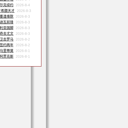
沙尔克续约
2026-8-4
下希腊天才
2026-8-3
姆重逢维默
2026-8-3
特迪瓦前锋
2026-8-3
日利亚国脚
2026-8-3
维奇去尤文
2026-8-3
中卫去罗马
2026-8-2
内签约两年
2026-8-2
会马里蒂莫
2026-8-1
会阿贾克斯
2026-8-1