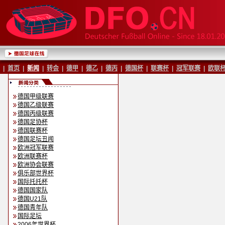
|
首页
|
新闻
|
转会
|
德甲
|
德乙
|
德丙
|
德国杯
|
联赛杯
|
冠军联赛
|
欧联
德国甲级联赛
德国乙级联赛
德国丙级联赛
德国足协杯
德国联赛杯
德国足坛丑闻
欧洲冠军联赛
欧洲联赛杯
欧洲协会联赛
俱乐部世界杯
国际托托杯
德国国家队
德国U21队
德国青年队
国际足坛
2006年世界杯