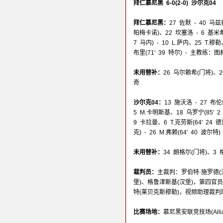
拜仁慕尼黑 6-0(2-0) 沙尔克04
拜仁慕尼黑：
27 佐默 - 40 马
帕梅卡诺)、22 坎塞洛 - 6 基米希(
7 马内) - 10 L.萨内、25 T.穆
布里(71' 39 特尔) - 主教练：
未用替补：
26 乌尔赖希(门将)、2
奇
沙尔克04：
13 施沃洛 - 27 布
5 M.卡明斯基、18 乌罗宁(85' 2 
9 卡拉曼、6 T.克劳斯(64' 24 
克) - 26 M.弗赖(64' 40 波尔
未用替补：
34 朗格尔(门将)、3
裁判员：
主裁判：罗伯特·施罗德(
堡)、格鲁津斯基(汉堡)，第四官
特(莱贝克斯穆勒)，视频助理裁判
比赛场地：
慕尼黑安联竞技场(Allianz