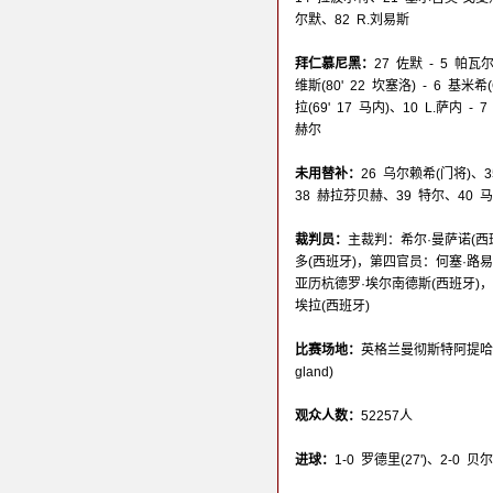
尔默、82 R.刘易斯
拜仁慕尼黑：
27 佐默 - 5 帕
维斯(80' 22 坎塞洛) - 6 基米
拉(69' 17 马内)、10 L.萨内 - 
赫尔
未用替补：
26 乌尔赖希(门将)、3
38 赫拉芬贝赫、39 特尔、40 
裁判员：
主裁判：希尔·曼萨诺(西
多(西班牙)，第四官员：何塞·路
亚历杭德罗·埃尔南德斯(西班牙)
埃拉(西班牙)
比赛场地：
英格兰曼彻斯特阿提哈德球场(E
gland)
观众人数：
52257人
进球：
1-0 罗德里(27')、2-0 贝