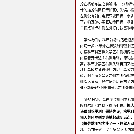
抢在格纳布里之前解围。1分钟后
什的逼抢试图横传帕瓦尔失误，格
左侧没有射门角度只能回传，京多
下，帕瓦尔小禁区边缘回传，准备
兰德点球点右侧左脚打门被基米希
第54分钟，科芒前场右路迅速
内切一步25米外左脚弧线球劲射
尔接科芒斜塞插入禁区右侧横传被
内接着开出这个右侧角球，德利赫
高，科芒小禁区右侧头球再顶又被
利什禁区左角得球后内切回禁区前
磕，阿克插入禁区左侧左脚劲射被
侧战术角球，经过配合后德布劳内
迪亚斯8米外胸部卸球后右脚外脚
第68分钟，瓜迪奥拉用阿尔瓦
图赫尔用马内换下穆西亚拉。
换人
诺遭到格里利什逼抢失误，格里利
插入禁区左侧冷静地起球到后点，
顶被佐默用指尖扑了一下仍然入网
乱。第75分钟，哈兰德禁区弧内