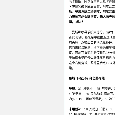
茨卡抢断，阿尔瓦雷斯反抢时绊倒
区左侧突破下底后回做，阿尔瓦雷
后，曼城角球二次进攻，阿尔瓦雷
力压帕瓦尔头球摆渡，无人防守的
网，3比0！
曼城继续寻求扩大比分，而拜仁
第80分钟，基米希中线附近过顶
前头球一点被出击的埃德松扑住。
借而来的坎塞洛，换下格纳布里和
传，阿尔瓦雷斯右肋停球后25米
于帕梅卡诺回传佐默偏离目标且力
这个右侧角球，罗德里后点12米
梁。
曼城 3-0(1-0) 拜仁慕尼黑
曼城：
31 埃德松 - 25 阿坎吉、
6 罗德里 - 20 贝尔纳多·席尔瓦
内(68' 19 J.阿尔瓦雷斯)、9 
未用替补：
18 奥特加(门将)、33
14 拉波尔特、21 塞尔吉奥·戈麦