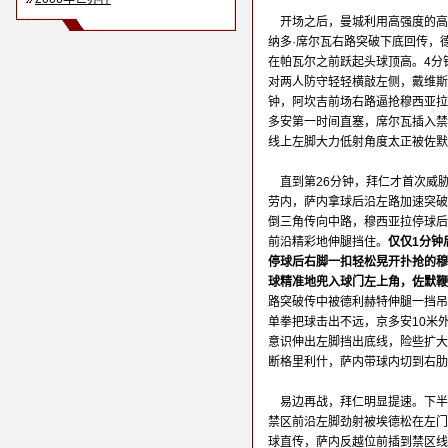
开场之后，曼城利用高强度的高
纳多·席尔瓦右路突破下底回传，
在帕瓦尔之前跃起头球顶高。4分
对两人防守轻轻横敲左侧，戴维斯
钟，阿坎吉前场右路逼抢穆西亚拉
多安第一时间直塞，席尔瓦插入禁
线上左脚大力低射角度太正被佐默
直到第26分钟，拜仁才首次威
劳内，萨内拿球后沿左路加速突破
倒三角传向中路，穆西亚拉停球后
前沿精彩地伸腿挡住。
仅仅1分钟
停球后右脚一扣轻松晃开扑抢的穆
球精准地兜入球门左上角，佐默鞭
路突破传中被德利赫特伸腿一挡吊
单拳把球击出不远，京多安10米
意识伸出左脚挡出底线，险些扩大
断格里利什，萨内带球内切到右肋
易边再战，拜仁明显提速。下半
禁区前沿左脚劲射被埃德松在左门
球直传，萨内反越位前插到禁区线