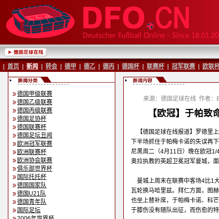
|
首页
|
新闻
|
转会
|
德甲
|
德乙
|
德丙
|
德国杯
|
联赛杯
|
冠军联赛
|
欧联
德国甲级联赛
来源：德国足球在线
作者：Ba
德国乙级联赛
德国丙级联赛
【欧冠】于帕致命
德国足协杯
德国联赛杯
【德国足球在线报道】罗德里上
德国足坛丑闻
下半场抓住于帕梅卡诺的失误再下
欧洲冠军联赛
尼黑周二（4月11日）晚在欧冠1
欧洲联赛杯
欧洲协会联赛
奥拉执教的英超卫冕冠军曼城，
俱乐部世界杯
国际托托杯
曼城上周末在联赛中客场4比1
德国国家队
瓦轮换马哈里兹。拜仁方面，图赫
德国U21队
也坐上替补席，于帕梅卡诺、科芒
德国青年队
国际足坛
于膝伤没有随队出征，而伤愈的特
2006年世界杯