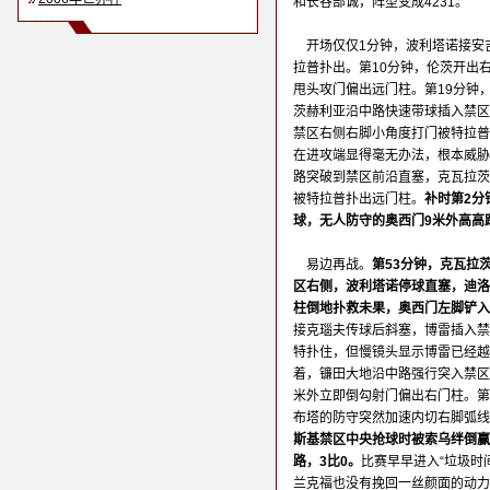
和长谷部诚，阵型变成4231。
开场仅仅1分钟，波利塔诺接安
拉普扑出。第10分钟，伦茨开出
甩头攻门偏出远门柱。第19分钟
茨赫利亚沿中路快速带球插入禁区
禁区右侧右脚小角度打门被特拉普
在进攻端显得毫无办法，根本威胁
路突破到禁区前沿直塞，克瓦拉茨
被特拉普扑出远门柱。
补时第2分
球，无人防守的奥西门9米外高高
易边再战。
第53分钟，克瓦拉
区右侧，波利塔诺停球直塞，迪洛
柱倒地扑救未果，奥西门左脚铲入
接克瑙夫传球后斜塞，博雷插入禁
特扑住，但慢镜头显示博雷已经越
着，镰田大地沿中路强行突入禁区
米外立即倒勾射门偏出右门柱。第
布塔的防守突然加速内切右脚弧
斯基禁区中央抢球时被索乌绊倒赢
路，3比0。
比赛早早进入“垃圾时
兰克福也没有挽回一丝颜面的动力