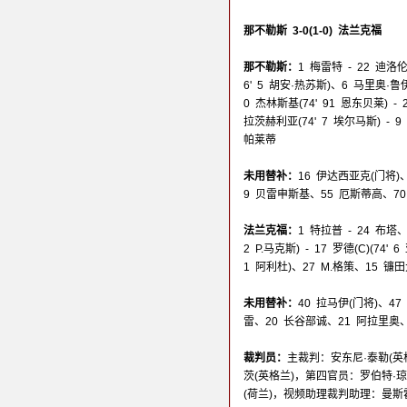
那不勒斯 3-0(1-0) 法兰克福
那不勒斯：
1 梅雷特 - 22 迪洛
6' 5 胡安·热苏斯)、6 马里奥·鲁
0 杰林斯基(74' 91 恩东贝莱) -
拉茨赫利亚(74' 7 埃尔马斯) - 9
帕莱蒂
未用替补：
16 伊达西亚克(门将)
9 贝雷申斯基、55 厄斯蒂高、7
法兰克福：
1 特拉普 - 24 布塔、
2 P.马克斯) - 17 罗德(C)(74' 
1 阿利杜)、27 M.格策、15 镰
未用替补：
40 拉马伊(门将)、47
雷、20 长谷部诚、21 阿拉里奥、
裁判员：
主裁判：安东尼·泰勒(英
茨(英格兰)，第四官员：罗伯特·
(荷兰)，视频助理裁判助理：曼斯霍