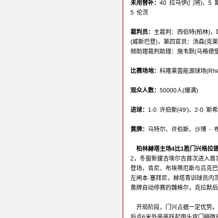
未用替补：
40 拉马伊(门将)、5
5 伦茨
裁判员：
主裁判：西伯特(柏林)，
(威斯巴登)，第四官员：汤森(克
频助理裁判助理：施韦默(马格德堡
比赛场地：
科隆莱茵能源球场(Rhein-En
观众人数：
50000人(爆满)
进球：
1-0 许伯斯(49')、2-0 斯希
黄牌：
马特尔、许伯斯、沙博 - 
柏林赫塔主场4比1胜门兴格拉
2，冬窗新援吉埃尔吉首次进入首
登场，肯尼、布埃蒂厄斯与吕克巴
左闸本·塞拜尼，赫塔青训球员内
黄牌自动停赛的魏格尔，克拉默后
开局阶段，门兴占据一定优势。
后点6米外高高跃起甩头攻门稍微