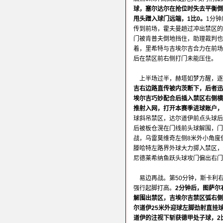
球，塞尔达尔在抢位时失去平衡倒
甩头蹭入球门远端，1比0。
1分
传到前场，霍夫曼趟过冲出禁区的
门被肯普夫倒地挡住，助理裁判也
着，里希特与吉埃尔吉合力在前场
后在禁区前右侧打门未能压住。
上半场过半，赫塔如梦方醒，逐
吉右边路直传被内茨断下，后者迅
埃尔吉巧妙配合后插入禁区右侧横
推射入网，打开本赛季进球账户，
球斜吊禁区，达尔道伊前点头球后
后被板仓滉在门线前头球解围，门
战，乌雷莫维奇左侧8米外小角度
滕哈特左路界外球大力掷入禁区，
尼德莱希纳鱼跃头球攻门偏出右门
易边再战。第50分钟，斯卡利
强行起脚打高。
2分钟后，图萨尔
解围出禁区，吉埃尔吉禁区弧右侧
尔道伊25米外迎球左脚劲射直挂
道伊的注视下斩获德甲处子球，2