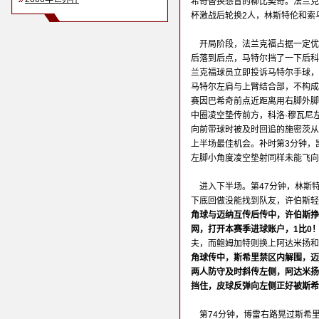
希奇替换感冒的柳比契奇。法兰克
杯激战后轮换2人，林斯特伦和索
开局阶段，法兰克福占据一定优
后落到后点，马特尔挡了一下后科
兰克福球员立即投诉马特尔手球，
马特尔左肩与上臂结合部，不构成
赛因巴希奇前点近距离用右脚外脚
中圈凌空垫传前方，科洛·穆瓦尼
向前带球时被及时回追的施密茨从
上半场最佳机会。补时第3分钟，
左脚小角度凌空垫射同样未能飞向
进入下半场。第47分钟，林斯
下底回做没能找到队友，许伯斯轻
角球与迈纳互传后传中，许伯斯挣
网，打开本赛季进球账户，1比0
夫，而鲍姆加特则换上阿达米扬和
角球传中，斯希里禁区内解围，迈
两人防守及时斜传左侧，阿达米扬
挡住，皮球反弹向左侧正好被斯希
第74分钟，博雷右路晃过斯希