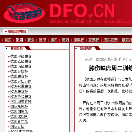
|
首页
|
新闻
|
转会
|
德甲
|
德乙
|
德丙
|
德国杯
|
联赛杯
|
冠军联赛
|
欧联
德国甲级联赛
来源：德国足球在线
作者：Ba
德国乙级联赛
德国丙级联赛
膝伤缺席周二训练
德国足协杯
德国联赛杯
【德国足球在线报道】与日本队
德国足坛丑闻
传出坏消息：前场大将勒鲁瓦·萨内
欧洲冠军联赛
日）的赛前最后一次训练，也将
欧洲联赛杯
欧洲协会联赛
俱乐部世界杯
萨内在上周三1比0击败阿曼的
国际托托杯
外，他也会在对阵日本时首发上阵
德国国家队
拉很有可能会改任左边锋，而哈弗
德国U21队
人选。
德国青年队
国际足坛
2006年世界杯