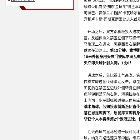
素福·波尔森，而因病休战3场比
续缺少肌肉受伤的“金球奖”得主
阿拉巴、费尔兰·门迪和卡瓦哈尔
乔和卢卡斯·巴斯克斯因此进入首
开场之后，双方都积极投入进攻
塞，反越位插入禁区左侧下底横传
马角球二次进攻，阿森西奥右路起
球顶在边网上。
第13分钟，索博
10米外俯身甩头攻门被库尔图瓦
央立即头球补射入网，1比0！
进球之后，莱比锡士气高涨。第
拉格立即过顶传球策动反击，恩昆
图瓦后在禁区左边线外侧转身左脚
角球弹到禁区前右侧，海德拉抢在
上内切一步左脚弧线球兜远角被库
战术角球，劳姆接索博斯洛伊直传
落在恩昆库脚下，恩昆库立即转身
斩获个人本赛季第2个欧冠进球，也
连丢两球的皇马经过一段时间才
球，纳乔右路迅速斜吊中圈，维尼