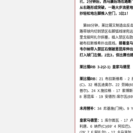
机。
2分钟后，西马康后场右路断
从右路形成突破，一路大步流星地
抄轻松地左脚推入空门，3比1！
第88分钟，莱比锡又制造出反
路带球内切到禁区右脚弧线球兜远
里戈接阿扎尔斜塞，插入禁区右肋
被布拉斯维希扑出底线。
接着皇马
韦尔纳带入禁区右侧被恩昆库伸出
打入球门左侧，2比3，但比赛也
莱比锡RB 3-2(2-1) 皇家马德里
莱比锡RB：
21 布拉斯维希 - 2 
(C)、32 格瓦迪奥尔、22 劳姆(69'
普尔)、24 X.施拉格 - 17 索博斯
8 恩昆库 - 19 安德烈·席尔瓦(69
未用替补：
34 尼基施(门将)、9 
皇家马德里：
1 库尔图瓦 - 17 
利唐、6 纳乔(C)(69' 4 阿拉巴)
(76' 7 E.阿扎尔) - 12 卡马