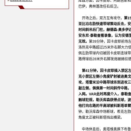
库森方面，因卡皮耶、阿朗吉斯和
巴伊，弗林蓬改任右后卫。
开场之后，双方互有攻守。
第1
亚比沿右肋快速带球策动反击，安
时间斜吊后门柱，赫德森-奥多伊
安东尼·泰勒查看录像，认为安德
无效。
第39分钟，因卡皮耶前场
洛热克中路超过25米外右脚大力
佩左肋带球内切被因卡皮耶连球带
路得球后28米外右脚发炮被赫拉
第41分钟，因卡皮耶插入禁区
克小禁区左侧小角度铲射被迪奥戈
攻，塔雷米沿中路带球杀到进攻三
敲左侧，佩佩第一时间斜传中路，
入网。VAR此时再度介入，泰勒
触球犯规，勒沃库森获得点球，波
他打向右路的半高球被科斯塔单臂
钟，勒沃库森中场断球，希克左肋
角度太正被科斯塔挡出横梁。
中场休息后，奥塔维奥换下布鲁