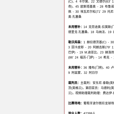
(C)、4 卡尔莫、22 文德尔(63' 1
奇)、45 欧斯塔基奥 - 28 布鲁诺
佩 - 30 埃瓦尼尔松(71' 29 
奥·孔塞桑
未用替补：
14 克劳迪奥·拉莫斯(
德里戈·孔塞桑、18 马纳法、19 
勒沃库森：
1 赫拉德茨基(C) - 
3 因卡皮耶 - 20 阿朗吉斯(79' 
巴伊) - 19 M.迪亚比、23 赫洛
(86' 24 福苏-门萨) - 14 希
未用替补：
36 隆布(门将)、40
9 阿兹蒙、32 阿日尔
裁判员：
主裁判：安东尼·泰勒(英
茨(英格兰)，第四官员：马德利(
兰)，视频助理裁判助理：费达伊·桑
比赛场地：
葡萄牙波尔图巨龙球场(Estadi
观众人数：
42399人