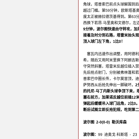
角球，塔普索巴前点头球解围到后
越过门楣。第59分钟，欧斯塔基
度太正被赫拉德茨基得到。第63
西换下若昂·马里奥和文德尔，左
9分钟，波尔图快速由守转攻，加
接着及时分到右路，塔雷米抬头观
顶入球门左下角，1比0！
塞瓦内迅速作出调整，用阿德利
希，随后又用阿米里换下阿朗吉斯
守突然斜塞，塔雷米反越位插入禁
先后抢点射门，分别被弗林蓬和若
普索巴中圈长传，卡尔莫冒顶，迪
萨努西从后抢先伸出一脚破坏。
2
的托尼·马丁内斯头球争顶下来，
塞右前方，加莱诺反越位前插12
弹起后缓缓吊入球门远角，2比0
断后试图立即反抢犯规，吃到第
波尔图 2-0(0-0) 勒沃库森
波尔图：
99 迪奥戈·科斯塔 - 23