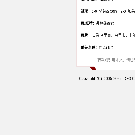
进球：
1-0 萨努西(69')、2-0 加莱诺
黄/红牌：
弗林蓬(88')
黄牌：
若昂·马里奥、乌里韦、卡尔
射失点球：
希克(45')
转载或引用本文，请注明
Copyright (C) 2005-2025
DFO.