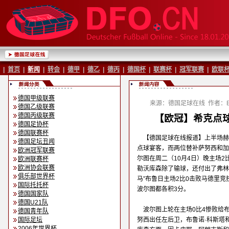
|
首页
|
新闻
|
转会
|
德甲
|
德乙
|
德丙
|
德国杯
|
联赛杯
|
冠军联赛
|
欧联
德国甲级联赛
来源：德国足球在线
作者：Ba
德国乙级联赛
德国丙级联赛
【欧冠】希克点球
德国足协杯
德国联赛杯
【德国足球在线报道】上半场赫
德国足坛丑闻
点球宴客，而两位替补萨努西和加
欧洲冠军联赛
尔图在周二（10月4日）晚主场
欧洲联赛杯
欧洲协会联赛
勒沃库森除了输球，还付出了弗林
俱乐部世界杯
马”布鲁日主场2比0击败马德里
国际托托杯
波尔图都各积3分。
德国国家队
德国U21队
波尔图上轮在主场0比4惨败给
德国青年队
国际足坛
努西出任左后卫，布鲁诺·科斯塔
2006年世界杯