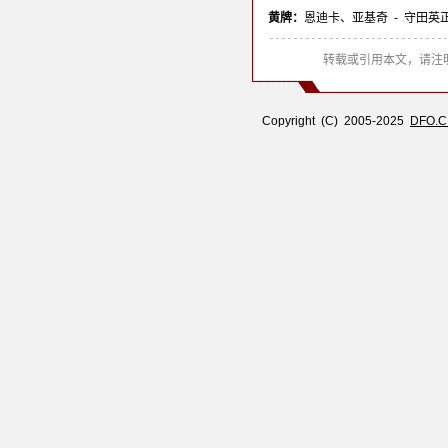
黄牌：
恩迪卡、亚基奇 - 守田英
转载或引用本文，请注明
Copyright (C) 2005-2025
DFO.