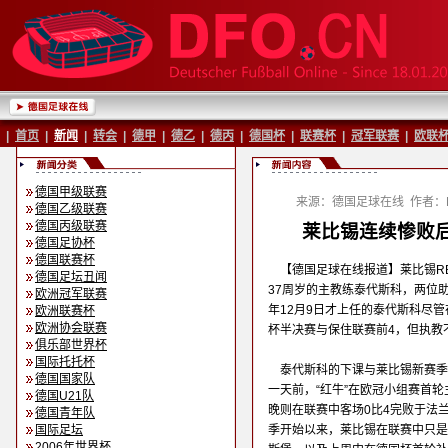
|
首页
|
新闻
|
转会
|
德甲
|
德乙
|
德丙
|
德国杯
|
联赛杯
|
冠军联赛
|
欧联
德国甲级联赛
来源：德国足球在线
作者：B
德国乙级联赛
德国丙级联赛
莱比锡连续惨败后
德国足协杯
德国联赛杯
【德国足球在线报道】莱比锡R
德国足坛丑闻
37周岁的主教练泰代斯科，两位
欧洲冠军联赛
年12月9日才上任的泰代斯科尽
欧洲联赛杯
欧洲协会联赛
杯半决赛与保住联赛前4，但执教
俱乐部世界杯
国际托托杯
泰代斯科的下课与莱比锡新赛季
德国国家队
一天前，“红牛”在欧冠小组赛首
德国U21队
晚则在联赛中客场0比4完败于法
德国青年队
国际足坛
季开始以来，莱比锡在联赛中只是
2006年世界杯