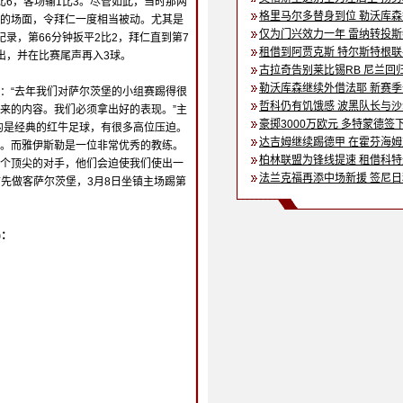
比6，客场输1比3。尽管如此，当时那两
格里马尔多替身到位 勒沃库
的场面，令拜仁一度相当被动。尤其是
仅为门兴效力一年 雷纳转投
录，第66分钟扳平2比2，拜仁直到第7
租借到阿贾克斯 特尔斯特根
出，并在比赛尾声再入3球。
古拉奇告别莱比锡RB 尼兰回
勒沃库森继续外借法耶 新赛
：“去年我们对萨尔茨堡的小组赛踢得很
哲科仍有饥饿感 波黑队长与
来的内容。我们必须拿出好的表现。”主
豪掷3000万欧元 多特蒙德签
的是经典的红牛足球，有很多高位压迫。
达吉姆继续踢德甲 在霍芬海
。而雅伊斯勒是一位非常优秀的教练。
柏林联盟为锋线提速 租借科
个顶尖的对手，他们会迫使我们使出一
法兰克福再添中场新援 签尼
首先做客萨尔茨堡，3月8日坐镇主场踢第
)：