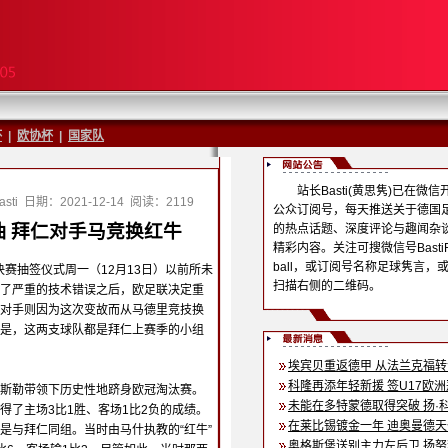
杯
|
欧协杯
|
国家队
站长Basti(黄思隽)已在微信
sti
日期：2021-12-14
阅读：2119
公众订阅号，每天推送关于德国
 拜仁对手马竞换红牛
的热点话题、深度评论与趣闻杂
精彩内容。关注可搜微信号BastiF
ball，或订阅号名称足球隽言，
决赛抽签仪式周一（12月13日）以前所未
扫描右侧的二维码。
了严重的技术错误之后，欧足联决定重
对手则因为这次变故而从马德里竞技换
是，这两支球队都是拜仁上赛季的小组
埃宾贝重返德甲 从法兰克福
科隆再添年轻新援 签U17欧
斯勒带领下历史性地跻身欧冠淘汰赛。
未能在多特蒙德取得突破 扬·
得了主场3比1胜、客场1比2负的成绩。
在莱比锡镀金一年 迪奥曼德
是与拜仁同组。当时由马什执教的“红牛”
奥格斯堡送别主力左后卫 扬