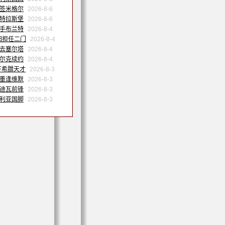
森签米格尔
2026-8-6
斯特拉斯堡
2026-8-6
联手布兰特
2026-8-4
归担任二门
2026-8-4
季去塞尔塔
2026-8-4
沙尔克续约
2026-8-4
下希腊天才
2026-8-3
姆重逢维默
2026-8-3
特迪瓦前锋
2026-8-3
日利亚国脚
2026-8-3