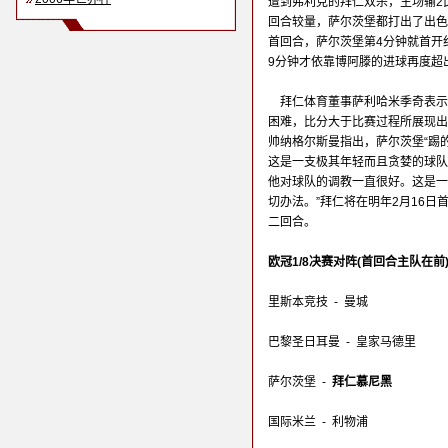
遭到弗利克的拜仁双杀，主场输2
回合较量，萨尔茨堡都打出了出色
首回合，萨尔茨堡第4分钟就首开纪
9分钟才依靠博阿滕的进球再度超
拜仁体育董事萨利哈米季奇表示
困难，比分大于比赛过程所展现出
帅纳格尔斯曼指出，萨尔茨堡“踢
这是一支极其年轻而且贪婪的球队
他对球队的调教一直很好。这是一
切办法。”拜仁将在明年2月16日
二回合。
欧冠1/8决赛对阵(首回合主队在前
里斯本竞技 - 曼城
巴黎圣日耳曼 - 皇家马德里
萨尔茨堡 -
拜仁慕尼黑
国际米兰 - 利物浦