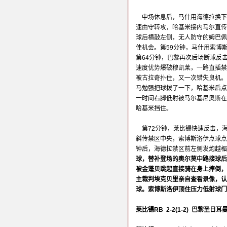
中场休息后，马什用海德拉换下
速由守转攻，哈基米接内马尔直传
球后横敲左侧，无人防守的姆巴佩
佳机会。第59分钟，马什用索博
第64分钟，巴黎再次后场断球反
速度优势爆破穆凯莱，一路直插禁
被古拉奇扑住，又一次错失良机。
马勉强把球拨了一下，哈基米后点
一时间右脚低射被马尔基尼奥斯在
哈基米挡住。
第72分钟，莱比锡快速反击，
斜传禁区中央，索博斯洛伊点球点
钟后，海德拉禁区前左侧发炮越楣
球，替补登场的奥尔莫中路接球后
被金蓬贝跳起直接骑在身上摔倒，
主裁判埃克贝里亲自查看录像，认
球。索博斯洛伊顶住压力低射球门
莱比锡RB 2-2(1-2) 巴黎圣日耳