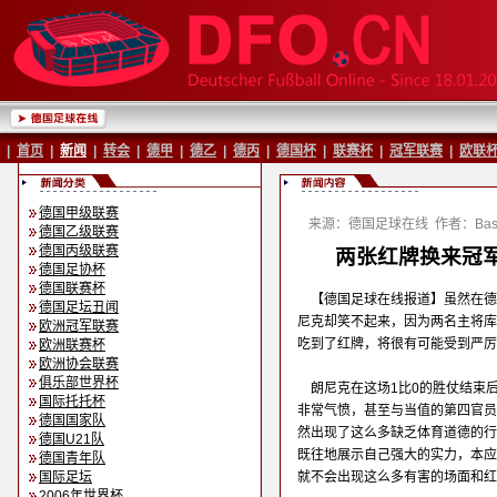
|
首页
|
新闻
|
转会
|
德甲
|
德乙
|
德丙
|
德国杯
|
联赛杯
|
冠军联赛
|
欧联
德国甲级联赛
来源：德国足球在线
作者：Basti
德国乙级联赛
德国丙级联赛
两张红牌换来冠军
德国足协杯
德国联赛杯
【德国足球在线报道】虽然在德
德国足坛丑闻
尼克却笑不起来，因为两名主将库
欧洲冠军联赛
吃到了红牌，将很有可能受到严厉
欧洲联赛杯
欧洲协会联赛
俱乐部世界杯
朗尼克在这场1比0的胜仗结束
国际托托杯
非常气愤，甚至与当值的第四官员
德国国家队
然出现了这么多缺乏体育道德的行
德国U21队
既往地展示自己强大的实力，本应
德国青年队
国际足坛
就不会出现这么多有害的场面和红
2006年世界杯