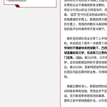
加特和沙尔克04在半决赛上均是
尼黑和云达不莱梅而跻身决赛的。
现在沙尔克04的主力阵容当中，
面。“蓝军”至今仍还没有选出新
前锋桑德的手臂上。斯图加特方面
的位置上，而他的同胞托马森则继
现的是济夫科维奇而不是马格宁。
朗尼克的球队完全主宰了上半场
机，并且抓住了其中一次取得了领
传球时不慎被林肯把球截下，巴西
球直塞给库兰伊，形成单刀之势的
门远角，1比0。
第20分钟，沙尔
伊，这名前斯图加特射手漂亮地把
出。第30分钟，恩斯特把球传给
在禁区内起左脚吊射远角，可惜球
劫。
随着比赛的深入，斯图加特的后
间的联系稍有加强，然而这并不足
战，克尔斯塔季奇把球顶给桑德，
德布兰双手把球稳稳扑住。沙尔克