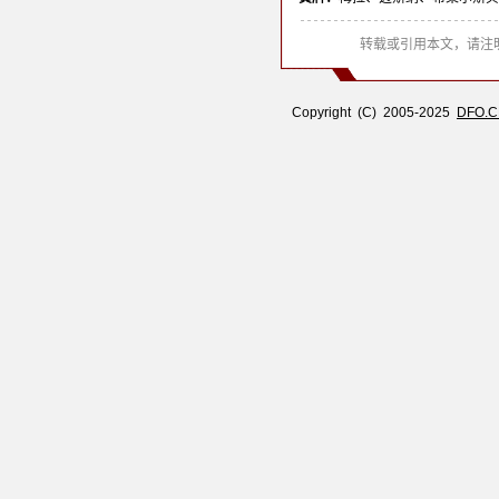
转载或引用本文，请注明
Copyright (C) 2005-2025
DFO.