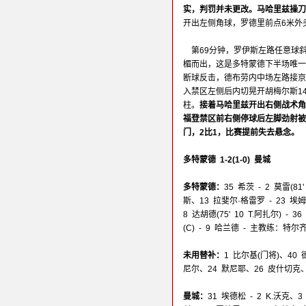
实，判罚并未更改。马哈里兹操刀
开出左侧角球，罗德里前点6米外
第69分钟，罗伊斯左路任意球
楣而出，这是多特蒙德下半场唯一
断球反击，德布劳内中场左路接京
入禁区左侧后内切晃开胡梅尔斯1
柱。
接着马哈里兹开出右侧战术角
福登禁区前右侧停球后左脚劲射被
门，2比1，比赛提前失去悬念。
多特蒙德 1-2(1-0) 曼城
多特蒙德：
35 希茨 - 2 莫雷(8
斯、13 拉斐尔·格雷罗 - 23 埃姆雷
8 达胡德(75' 10 T.阿扎尔) - 3
(C) - 9 哈兰德 - 主教练：特尔
未用替补：
1 比尔基(门将)、40 
尼尔、24 默尼耶、26 皮什切克、
曼城：
31 埃德松 - 2 K.沃克