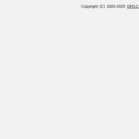
Copyright (C) 2005-2025
DFO.