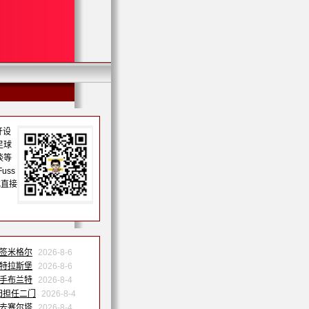
开设
足球
谈等
uss
或直接
森签米格尔
2026-8-6
斯特拉斯堡
2026-8-6
联手布兰特
2026-8-4
归担任二门
2026-8-4
季去塞尔塔
2026-8-4