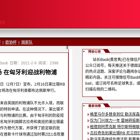
杯
|
欧协杯
|
国家队
站长Basti(黄思隽)已在微信
asti
日期：2021-2-9
阅读：2398
公众订阅号，每天推送关于德国
 在匈牙利迎战利物浦
的热点话题、深度评论与趣闻杂
精彩内容。关注可搜微信号BastiF
ball，或订阅号名称足球隽言，
（2月7日）宣布，2月16日莱比锡RB
扫描右侧的二维码。
回合将改在匈牙利首都布达佩斯举行。
来自英国的利物浦队不允许入境，而联
的特别申请。在这种情况下，莱比锡不
格里马尔多替身到位 勒沃库
与利物浦的比赛。由于匈牙利的防疫规
仅为门兴效力一年 雷纳转投
名匈牙利国脚古拉奇和奥班的莱比锡最
租借到阿贾克斯 特尔斯特根
作为替代方案，并获得了欧足联的批
古拉奇告别莱比锡RB 尼兰回
在普斯卡什球场通过加时赛2比1击败塞
勒沃库森继续外借法耶 新赛