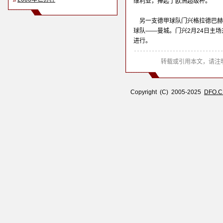
维利亚，捧起了欧洲超级杯。
另一支德甲球队门兴格拉德巴赫
球队——曼城。门兴2月24日主
进行。
转载或引用本文，请注明
Copyright (C) 2005-2025
DFO.