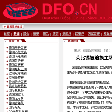
|
首页
|
新闻
|
转会
|
德甲
|
德乙
|
德丙
|
德国杯
|
联赛杯
|
冠军联赛
|
欧联
德国甲级联赛
来源：德国足球在线
作者：B
德国乙级联赛
德国丙级联赛
莱比锡被迫换主场
德国足协杯
德国联赛杯
【德国足球在线报道】欧足联周日
德国足坛丑闻
主场对利物浦的欧冠1/8决赛首
欧洲冠军联赛
欧洲联赛杯
欧洲协会联赛
按照德国政府当前的防疫规定，
俱乐部世界杯
邦警察在周四也否决了利物浦入境
国际托托杯
得不选择一个中立场地来承办主场
德国国家队
定对职业运动有豁免，因此拥有两
德国U21队
终选择了布达佩斯的普斯卡什球场
德国青年队
国际足坛
准。本赛季之初，拜仁慕尼黑就是
2006年世界杯