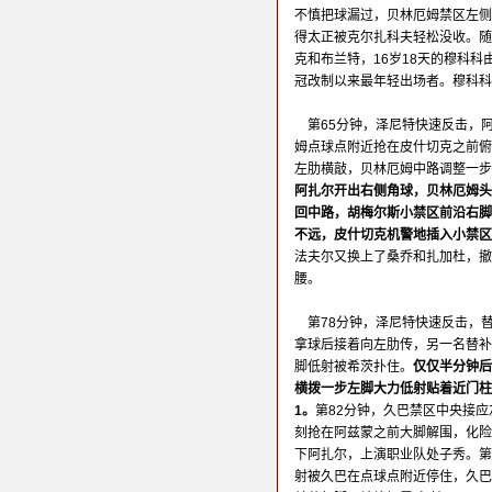
不慎把球漏过，贝林厄姆禁区左侧
得太正被克尔扎科夫轻松没收。随
克和布兰特，16岁18天的穆科科
冠改制以来最年轻出场者。穆科科
第65分钟，泽尼特快速反击，
姆点球点附近抢在皮什切克之前俯
左肋横敲，贝林厄姆中路调整一步
阿扎尔开出右侧角球，贝林厄姆头
回中路，胡梅尔斯小禁区前沿右脚
不远，皮什切克机警地插入小禁区
法夫尔又换上了桑乔和扎加杜，撤下
腰。
第78分钟，泽尼特快速反击，
拿球后接着向左肋传，另一名替补
脚低射被希茨扑住。
仅仅半分钟后
横拨一步左脚大力低射贴着近门柱
1。
第82分钟，久巴禁区中央接
刻抢在阿兹蒙之前大脚解围，化险
下阿扎尔，上演职业队处子秀。第
射被久巴在点球点附近停住，久巴