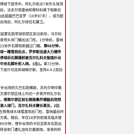
得球下底传中，阿扎尔前点7米外头球顶
后，法夫尔用雷纳和穆科科换下帕斯拉
由此超越巴巴亚罗（16岁87天），成为欧
出场后，阿扎尔改任右翼卫。
阿兹蒙右肋带球到禁区前沿斜吊，马尔科
身甩头攻门偏出远门柱。1分钟后，雷纳
23米外右脚劲射越过门楣。
第68分钟，
球一蹭落到后点，罗伊斯迅速大力横传
停球后右脚捅射被克尔扎科夫勉强扑出
中央右脚补射入网，1比1。
第72分钟，
皮什切克和胡梅尔斯，变阵4-4-2双后
替补出场的久巴右肋横敲，苏托尔明中路
文德尔禁区线上内切一步晃开阿扎尔右
，维策尔禁区前右侧接桑乔横敲后突然
滚入球门，克尔扎科夫鞭长莫及，2比
应左侧角球头球摆渡到后门柱，雷纳最后时
为夷。随后，年仅18岁的前锋克瑙夫替
85分钟，替补出场的卡拉瓦耶夫右肋远
转身射门遭扎加杜拦截倒地，身旁的阿