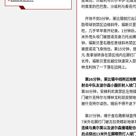
居诺克、沙兹利与贝尔卡伊·厄兹
时首发的巴巴詹、沙兹利与泰克代
开场不到3分钟，莱比锡就打出
肋带球到禁区边缘斜传，福斯贝里
柱，几乎早早首开纪录。1分钟后
米外甩头攻门被居诺克奋力托出横
钟，福斯贝里右路任意球斜吊禁区
被居诺克飞身挡住。第15分钟，
凡·詹拿球转身在禁区线内左脚打
长传，福斯贝里反越位快速突入禁
林戈利挡了一下落在边网上。
第26分钟，莱比锡中线附近抢
射击中队友波尔森小腿折射入球门
第30分钟，安赫利尼奥禁区左侧
门被什克特尔与博林戈利双双倒地
被什克特尔误伤，随后不得不退下
第37分钟，维什查右路断球直
7米外右脚打门被古拉奇精彩地单
连续与奥尔莫以及波尔森撞墙配合
后点绕出13米外左脚顺势打入球