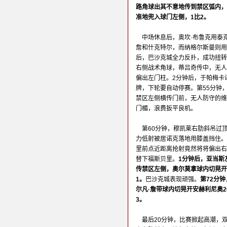
路角球出其不意地传到禁区弧内，
准地兜入球门左侧，1比2。
中场休息后，奥坎·布鲁克用泰
詹和什克特尔，而纳格尔斯曼则用
后，巴沙克城全力反扑，成功扭转
右侧战术角球，蒂吕奇传中，无人
偏出左门柱。2分钟后，于帕梅卡
牌，下轮要自动停赛。第55分钟
禁区左侧横传门前，无人防守的维
门楣，浪费扳平良机。
第60分钟，穆凯莱右肋斜吊过
力低射被居诺克落地用膝盖挡住。
里前点近距离抢射竟然将将偏出右
替下福斯贝里。
1分钟后，亚当斯
传禁区左侧，奥尔莫拿球内切晃开
1。
巴沙克城表现顽强。
第72分
尔凡·詹带球内切晃开安赫利尼奥
3。
最后20分钟，比赛掀起高潮，