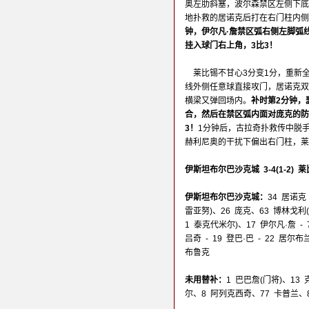
奥左肋斜塞，波尔森禁区左侧下底
地扑救的居诺克后打在右门柱内侧
钟，伊尔凡·詹禁区弧右侧左脚弧
挂入球门右上角，3比3！
莱比锡不甘心3分变1分，重新
线外侧任意球直接攻门，居诺克双
横梁又弹回场内。
补时第2分钟，
合，然后在禁区弧内面对庞克的防
3！
1分钟后，古拉奇扑救传中脱
赫利尼奥的干扰下偏出右门柱，
伊斯坦布尔巴沙克城 3-4(1-2) 
伊斯坦布尔巴沙克城：
34 居诺克 
雷亚努)、26 庞克、63 博林戈利(36'
1 泰克代米尔)、17 伊尔凡·詹 - 7
吕奇 - 19 登巴·巴 - 22 居尔布
布鲁克
未用替补：
1 巴巴詹(门将)、13
尔、8 阿列克西奇、77 卡普兰、