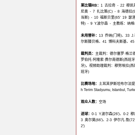
莱比锡RB：
1 古拉奇 - 22 
尼奥 - 7 扎比策(C) - 8 海德拉(9
当斯) - 10 福斯贝里(65' 19 瑟
特) - 9 Y.波尔森 - 主教练：纳
未用替补：
13 乔纳(门将)、33 
尔斯滕贝格、41 博科夫斯基、45 
裁判员：
主裁判：德尔塞罗·格兰德
罗伯托·阿隆索·费尔南德斯(西班
牙)，视频助理裁判：穆努埃拉(西
班牙)
比赛场地：
土耳其伊斯坦布尔法提赫-特里姆
h Terim Stadyumu, Istanbul, Turk
观众人数：
空场
进球：
0-1 Y.波尔森(26')、0-2 穆
3 奥尔莫(66')、2-3 伊尔凡·詹(72
2')