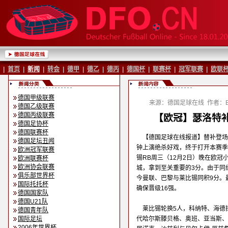
|
首页
|
新闻
|
转会
|
德甲
|
德乙
|
德丙
|
德国杯
|
联赛杯
|
冠军联赛
|
欧联
德国甲级联赛
来源：德国足球在线
作者：Ba
德国乙级联赛
德国丙级联赛
【欧冠】瑟洛特补
德国足协杯
德国联赛杯
【德国足球在线报道】替补登场
德国足坛丑闻
钟上演绝杀好戏，终于打开本赛季
欧洲冠军联赛
锡RB周三（12月2日）晚在欧冠
欧洲联赛杯
欧洲协会联赛
城，拿到至关重要的3分。由于同
俱乐部世界杯
今曼联、巴黎与莱比锡同积9分。
国际托托杯
确保晋级16强。
德国国家队
德国U21队
莱比锡轮换5人，科纳特、海德
德国青年队
国际足坛
代哈尔斯滕贝格、奥班、亚当斯、
2006年世界杯