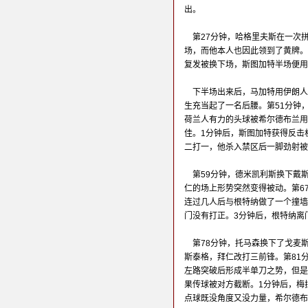
出。
第27分钟，哈格里夫斯在一次
场，而他本人也因此领到了黄牌。
复发被换下场，斯图加特半场便用
下半场出来后，马加特用伊朗人
生充当起了一名后腰。第51分钟
荷兰人有力的头球被希尔德布兰用
佳。1分钟后，斯图加特获得反击
二打一，他杀入禁区后一脚劲射被
第59分钟，德米凯利斯换下戴
仁的场上形势突然变得被动。第6
连过几人后与根特纳做了一个撞墙
门没有打正。3分钟后，根特纳离
第78分钟，托马森换下了戈麦
斯泰格，拜仁改打三前锋。第81
左路突破后形成半单刀之势，但是
果传球被对方截断。1分钟后，梅
点球既没角度又没力量，希尔德布