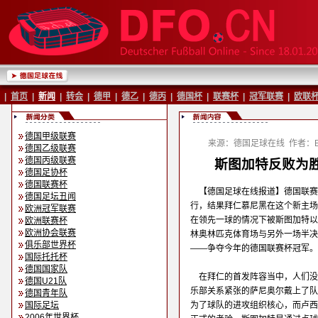
|
首页
|
新闻
|
转会
|
德甲
|
德乙
|
德丙
|
德国杯
|
联赛杯
|
冠军联赛
|
欧联
德国甲级联赛
来源：德国足球在线
作者：Ba
德国乙级联赛
德国丙级联赛
斯图加特反败为胜
德国足协杯
德国联赛杯
【德国足球在线报道】德国联赛
德国足坛丑闻
行，结果拜仁慕尼黑在这个新主场
欧洲冠军联赛
在领先一球的情况下被斯图加特以
欧洲联赛杯
欧洲协会联赛
林奥林匹克体育场与另外一场半决
俱乐部世界杯
——争夺今年的德国联赛杯冠军。
国际托托杯
德国国家队
在拜仁的首发阵容当中，人们没
德国U21队
乐部关系紧张的萨尼奥尔戴上了队
德国青年队
国际足坛
为了球队的进攻组织核心，而卢西
2006年世界杯