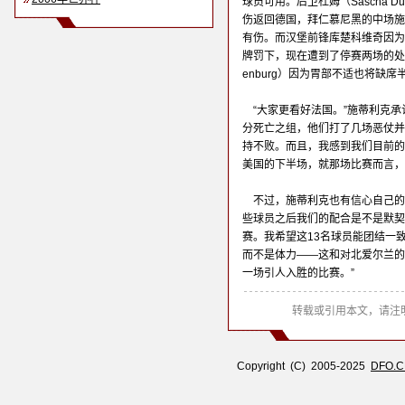
球员可用。后卫杜姆（Sascha Du
伤返回德国，拜仁慕尼黑的中场施泰因赫弗
有伤。而汉堡前锋库楚科维奇因为
牌罚下，现在遭到了停赛两场的处罚。
enburg）因为胃部不适也将缺席
“大家更看好法国。”施蒂利克
分死亡之组，他们打了几场恶仗并
持不败。而且，我感到我们目前的
美国的下半场，就那场比赛而言，
不过，施蒂利克也有信心自己的
些球员之后我们的配合是不是默契
赛。我希望这13名球员能团结一
而不是体力——这和对北爱尔兰的
一场引人入胜的比赛。”
转载或引用本文，请注明
Copyright (C) 2005-2025
DFO.