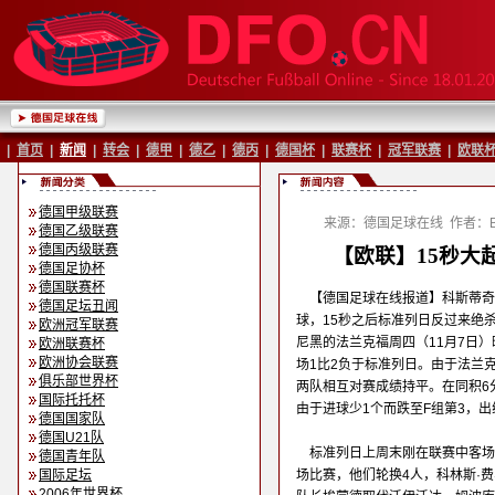
|
首页
|
新闻
|
转会
|
德甲
|
德乙
|
德丙
|
德国杯
|
联赛杯
|
冠军联赛
|
欧联
德国甲级联赛
来源：德国足球在线
作者：Ba
德国乙级联赛
德国丙级联赛
【欧联】15秒大
德国足协杯
德国联赛杯
【德国足球在线报道】科斯蒂奇
德国足坛丑闻
球，15秒之后标准列日反过来绝
欧洲冠军联赛
尼黑的法兰克福周四（11月7日
欧洲联赛杯
欧洲协会联赛
场1比2负于标准列日。由于法兰
俱乐部世界杯
两队相互对赛成绩持平。在同积6
国际托托杯
由于进球少1个而跌至F组第3，
德国国家队
德国U21队
标准列日上周末刚在联赛中客场
德国青年队
国际足坛
场比赛，他们轮换4人，科林斯·
2006年世界杯