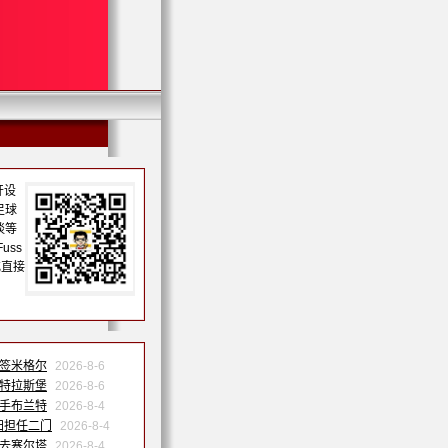
开设
足球
谈等
uss
或直接
森签米格尔
2026-8-6
斯特拉斯堡
2026-8-6
联手布兰特
2026-8-4
归担任二门
2026-8-4
季去塞尔塔
2026-8-4