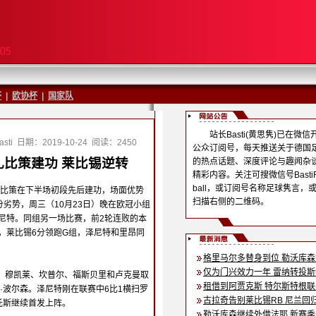
杯
|
欧协杯
|
国家队
站长Basti(黄思隽)已在微信
sti
日期：2019-10-24
阅读：2450
公众订阅号，每天推送关于德国
比策建功 莱比锡逆转
的热点话题、深度评论与趣闻杂
精彩内容。关注可搜微信号BastiF
ball，或订阅号名称足球隽言，
比策在下半场初段先后建功，场面优势
扫描右侧的二维码。
劣势，周三（10月23日）晚在欧冠小组
泽尼特。同组另一场比赛，前2轮连败的本
罢，莱比锡6分领跑G组，泽尼特和里昂同
格里马尔多替身到位 勒沃库
仅为门兴效力一年 雷纳转投
，穆凯莱、坎普尔、福斯贝里和卢克曼取
租借到阿贾克斯 特尔斯特根
·波尔森。泽尼特刚在联赛中6比1横扫罗
古拉奇告别莱比锡RB 尼兰回
托斯继续首发上阵。
勒沃库森继续外借法耶 新赛