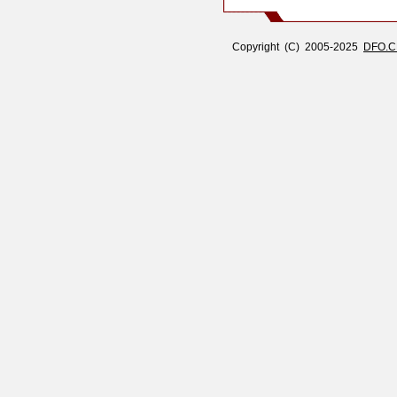
Copyright (C) 2005-2025
DFO.