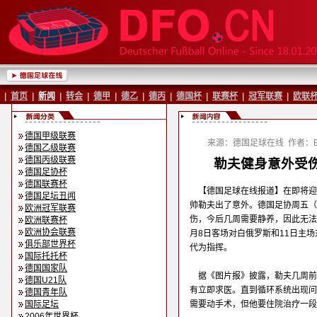
|
首页
|
新闻
|
转会
|
德甲
|
德乙
|
德丙
|
德国杯
|
联赛杯
|
冠军联赛
|
欧联
德国甲级联赛
来源：德国足球在线
作者：Ba
德国乙级联赛
德国丙级联赛
勒夫健身意外受伤
德国足协杯
德国联赛杯
【德国足球在线报道】在即将迎
德国足坛丑闻
帅勒夫出了意外。德国足协周五（
欧洲冠军联赛
伤，今后几周需要静养，因此无法
欧洲联赛杯
欧洲协会联赛
月8日客场对白俄罗斯和11日主
俱乐部世界杯
代为指挥。
国际托托杯
德国国家队
据《图片报》披露，勒夫几周前
德国U21队
有立即求医。直到循环系统出现问
德国青年队
国际足坛
需要动手术，但他要住院治疗一段
2006年世界杯