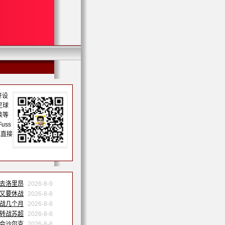
开设
足球
谈等
uss
或直接
巴去洛里昂
2026-8-9
果又要休战
2026-8-8
休战几个月
2026-8-8
祐转战苏超
2026-8-8
转会沙尔克
2026-8-8