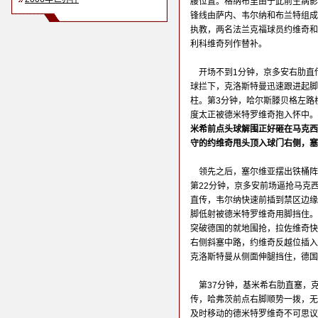
腰位置。格纳布里由于此前生病影
锋线由萨内、韦尔纳和布兰特组成
执教，两名法兰克福球员约维奇和
利科维奇列作替补。
开场不到1分钟，京多安右肋直
球拦下，克洛斯特曼迅速跟进起脚
柱。第3分钟，哈尔斯滕贝格左路
度太正被德米特罗维奇抱入怀中。
米希前点头球解围正好砸在马克西
守的约维奇甩头顶入球门右侧，塞
领先之后，塞尔维亚摆出铁桶阵
第22分钟，京多安前场逼抢马克
直传，韦尔纳快速前插到禁区边缘
脚低射被德米特罗维奇用脚挡住。
突破德国的就地围抢，拉佐维奇快
右侧斜塞中路，约维奇反越位插入
克洛斯特曼从侧面伸腿挡住，德国
第37分钟，基米希右肋直塞，
传，哈弗茨前点右脚顺势一拨，无
及时移动的德米特罗维奇不可思议