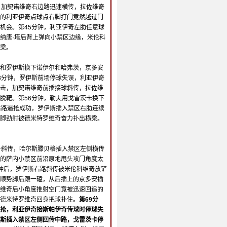
，加契诺维奇右边路迅速横传，拉佐维奇
的利亚伊奇点球点右脚打门竟然越过门
机会。第45分钟，利亚伊奇左肋任意球
纳唐·塔后背上弹向小禁区边缘，米伦科
梁。
和罗伊斯换下诺伊尔和哈弗茨，京多安
8分钟，罗伊斯前场停球失误，利亚伊奇
击，加契诺维奇前插接球斜传，拉佐维
脱靶。第56分钟，勒夫用戈雷茨卡换下
右路逼抢成功，罗伊斯插入禁区右肋连续
脚劲射被德米特罗维奇奋力扑出横梁。
身斜传，哈尔斯滕贝格插入禁区左侧横传
的萨内小禁区前沿原地甩头攻门角度太
钟后，罗伊斯右路斜传被米伦科维奇放铲
顺势脚后跟一磕，从后插上的京多安插
维奇后小角度推射空门竟被迅速回追的
德米特罗维奇回身把球扑住。
第69分
抢，利亚伊奇接斯帕伊奇传球时停球失
斯插入禁区左侧回传中路，戈雷茨卡停