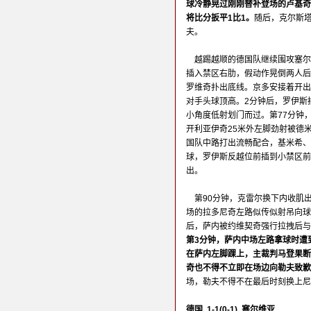
球冷静晃过刚刚替补登场的卢基奇
将比分扳平1比1。
随后，克尔斯
夫。
越踢越顺的德国队继续围攻塞尔
插入禁区右肋，假动作晃倒两人后
罗维奇扑出底线。京多安接着开出
对手头球顶高。2分钟后，罗伊斯
小角度低射划门而过。第77分钟
开利亚伊奇25米外左脚劲射被德
国队中路打出流畅配合，基米希、
球，罗伊斯反越位前插到小禁区前
出。
第90分钟，克雷尔换下内收肌
场的拉多尼奇左路似传似射吊向球
后，萨内被约维契奇强行拉拽后与
第3分钟，萨内中场左路拿球时遭
在萨内左脚踝上，主裁判马登果断
奇也不得不立即在场边向勒夫致歉
场，勒夫不得不在最后时刻换上尼
德国 1-1(0-1) 塞尔维亚