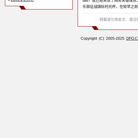
like）就已经失去了两名关键球
乐部征战国际托托杯，在较早之
转载或引用本文，请注明
Copyright (C) 2005-2025
DFO.