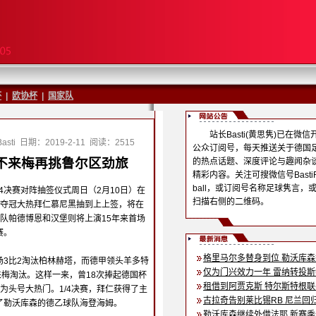
杯
|
欧协杯
|
国家队
站长Basti(黄思隽)已在微信
sti
日期：2019-2-11
阅读：2515
公众订阅号，每天推送关于德国
不来梅再挑鲁尔区劲旅
的热点话题、深度评论与趣闻杂
精彩内容。关注可搜微信号BastiF
ball，或订阅号名称足球隽言，
4决赛对阵抽签仪式周日（2月10日）在
扫描右侧的二维码。
夺冠大热拜仁慕尼黑抽到上上签，将在
队帕德博恩和汉堡则将上演15年来首场
赛。
格里马尔多替身到位 勒沃库
场3比2淘汰柏林赫塔，而德甲领头羊多特
仅为门兴效力一年 雷纳转投
来梅淘汰。这样一来，曾18次捧起德国杯
租借到阿贾克斯 特尔斯特根
为头号大热门。1/4决赛，拜仁获得了主
古拉奇告别莱比锡RB 尼兰回
汰了勒沃库森的德乙球队海登海姆。
勒沃库森继续外借法耶 新赛