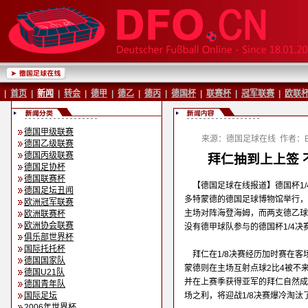
|
首页
|
新闻
|
转会
|
德甲
|
德乙
|
德丙
|
德国杯
|
联赛杯
|
冠军联赛
|
欧联
德国甲级联赛
来源：德国足球在线
作者：Ba
德国乙级联赛
德国丙级联赛
拜仁抽到上上签 
德国足协杯
德国联赛杯
【德国足球在线报道】德国杯1/
德国足坛丑闻
多特蒙德的德国足球博物馆举行，
欧洲冠军联赛
主场对阵海登海姆，而两支德乙球
欧洲联赛杯
欧洲协会联赛
没有德甲球队参与的德国杯1/4决
俱乐部世界杯
国际托托杯
拜仁在1/8决赛经历加时赛在客
德国国家队
蒙德则在主场互射点球2比4被不
德国U21队
并在上赛季获得亚军的拜仁自然成
德国青年队
国际足坛
场之利，将迎战1/8决赛爆冷淘
2006年世界杯