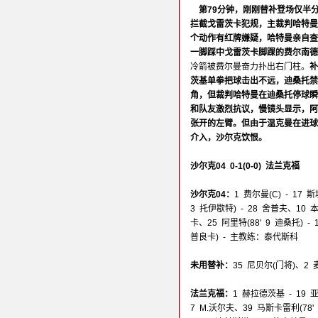
第79分钟，刚刚替补登场仅半
拦截戈雷茨卡犯规，主裁判哈特曼
个动作有红牌嫌疑，哈特曼亲自查
一脚踩中戈雷茨卡脚踝的费尔南德
冷箭被费尔曼奋力扑出右门柱。
补
茨基单拳把球击出不远，迪桑托禁
角，但裁判哈特曼在迪桑托停球瞬
和队友激烈抗议，慢镜头显示，阿
张开的左臂。但由于温克曼在进球
介入，沙尔克饮恨。
沙尔克04 0-1(0-0) 法兰克福
沙尔克04：
1 费尔曼(C) - 17 
3 托伊歇特) - 28 舍普夫、10 
卡、25 阿里特(88' 9 迪桑托) -
普良卡) - 主教练：泰代斯科
未用替补：
35 尼贝尔(门将)、2
法兰克福：
1 赫拉德茨基 - 19 
7 M.沃尔夫、39 马斯卡雷利(78'