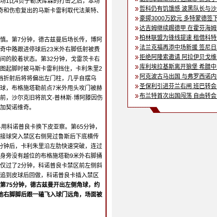
场1比4负于勒沃库森的打击之后，本场
哲科仍有饥饿感 波黑队长与
奇和伤愈复出的马斯卡雷利取代法莱特、
豪掷3000万欧元 多特蒙德签
达吉姆继续踢德甲 在霍芬海
柏林联盟为锋线提速 租借科
慎。第7分钟，德古兹曼后场长传，博阿
法兰克福再添中场新援 签尼
奇中路跟进停球后23米外右脚低射被费
拒绝阿隆索邀请 阿拉伊贝戈
间的胶着状态。第32分钟，戈雷茨卡右
库利埃拉基斯离开狼堡 希腊
图起脚时被马斯卡雷利挡住，卡利朱里2
阿克波古马出国 与弗罗西诺
挡折射后将将偏出左门柱，几乎自摆乌
圣保利引进芬兰右闸 班巴转
球，布格施塔勒前点7米外甩头攻门被赫
布兰特首次出国闯荡 自由转
前，沙尔克旧将凯文-普林斯·博阿滕因伤
加契诺维奇。
科用科诺普良卡换下皮亚察。第65分钟，
接球突入禁区右侧晃过鲁斯后下底横传
分钟后，卡利朱里沿左肋快速突破，连过
身旁没有越位的布格施塔勒9米外右脚捅
仅过了2分钟，科诺普良卡禁区前左侧斜
追到皮球后回做，科诺普良卡插入禁区
第75分钟，德古兹曼开出左侧角球，约
地右脚脚后跟一磕飞入球门远角，场面被