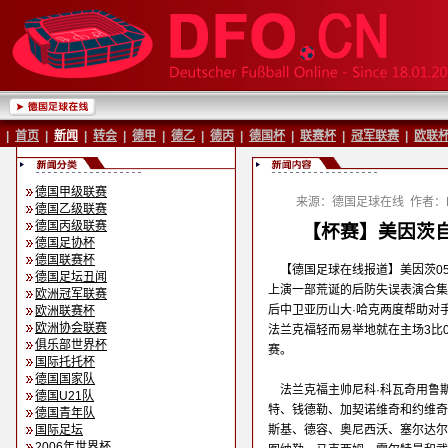
|
首页
|
新闻
|
转会
|
德甲
|
德乙
|
德丙
|
德国杯
|
联赛杯
|
冠军联赛
|
欧联
德国甲级联赛
来源：德国足球在线
作者：B
德国乙级联赛
德国丙级联赛
【杯赛】美因茨自
德国足协杯
德国联赛杯
【德国足球在线报道】美因茨05
德国足坛丑闻
上演一部荒诞的后防失误表演合集
欧洲冠军联赛
后中卫亚历山大·哈克两度帮助对
欧洲联赛杯
欧洲协会联赛
法兰克福轻而易举地就在主场3比
俱乐部世界杯
赛。
国际托托杯
德国国家队
法兰克福主帅尼科·科瓦奇用鲁
德国U21队
特、钱德勒、加契诺维奇和约维奇
德国青年队
国际足坛
斯基、德容、奥尼西沃、塞尔达尔
2006年世界杯