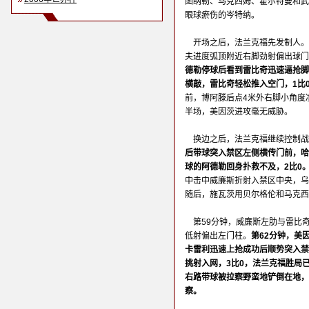
图纳勒、马克西姆、霍尔特曼和武
眼球瘀伤的岑特纳。
开场之后，法兰克福先发制人。
夫进度弧顶附近右脚劲射偏出球门
德勒停球后看到雷比奇迅速逼抢脚
横敲，雷比奇轻松推入空门，1比
前，博阿滕后点4米外右脚小角度
半场，美因茨进攻毫无威胁。
换边之后，法兰克福继续控制战
后带球突入禁区左侧横传门前，哈
球的阿德勒回身扑救不及，2比0
中击中威廉斯折射入禁区中央，乌
随后，施瓦茨用贝尔格伦和马克西
第59分钟，威廉斯左肋与雷比
低射偏出左门柱。
第62分钟，美
卡雷利迅速上抢成功后顺势突入禁
挑射入网，3比0，法兰克福胜局
右路带球被拉察野蛮地铲倒在地，
察。