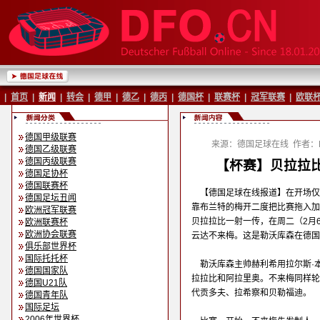
|
首页
|
新闻
|
转会
|
德甲
|
德乙
|
德丙
|
德国杯
|
联赛杯
|
冠军联赛
|
欧联
德国甲级联赛
来源：德国足球在线
作者：B
德国乙级联赛
德国丙级联赛
【杯赛】贝拉拉比
德国足协杯
德国联赛杯
【德国足球在线报道】在开场仅
德国足坛丑闻
靠布兰特的梅开二度把比赛拖入加
欧洲冠军联赛
贝拉拉比一射一传，在周二（2月6
欧洲联赛杯
欧洲协会联赛
云达不来梅。这是勒沃库森在德国
俱乐部世界杯
国际托托杯
勒沃库森主帅赫利希用拉尔斯·
德国国家队
拉拉比和阿拉里奥。不来梅同样轮
德国U21队
代贡多夫、拉希察和贝勒福迪。
德国青年队
国际足坛
2006年世界杯