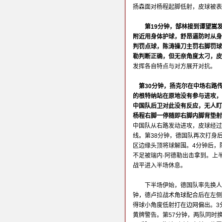
扬森面对杨程起脚低射，皮球被
第19分钟，郜林接到谭望嵩
附近用身体护球，舒昂逼防时从身
判罚点球，陈涛操刀主罚右脚罚球
勒判断正确，但无奈角度太刁，皮
发挥各自特点与对方展开对抗。
第30分钟，扬克尔在中场右路
的根特纳站在原地没有参与进攻，
中国队后卫对此没有反应，无人盯
杨程右脚一停随即右脚内脚背垫射
中国队从右路发动进攻，皮球经过
线。第38分钟，德国队再次打身
区边缘头顶将球解围。4分钟后，
不足被瑞内·阿德勒出击拿到。上
战平进入半场休息。
下半场伊始，德国队率先换人调
钟，德卢拉战术角球配合后在左侧
得球小角度低射打在边网偏出。3
黄牌警告。第57分钟，两队同时