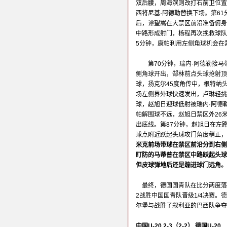
双后腰，周海滨则改打右前卫位置
西将尼基·阿德勒替换下场。第6
后，谭望嵩在大禁区前沿准备俯身
中路形成射门，杨程再次挽救球队
5分钟，康帕利用左侧角球机会在
第70分钟，瑞内·阿德勒接马
侧角球开出，郜林前点头球抢射顶
球，扬克尔45度角传中，根特纳
场左侧界外球快速发出，卢琳轻挑
球，赵旭日迎球低射被瑞内·阿德
帕解围球不远，赵旭日禁区外26
出底线。第87分钟，赵旭日在左
球点附近跃起头球攻门角度稍正，
米克前场带球在禁区前沿分到右侧
盯防的马蒂普在禁区中路跃起头球
但皮球弹地后还是蹦进球门远角。
最终，德国国青队在比分两度落
2战胜中国国青队晋级1/4决赛。德
尔堡与战胜了叙利亚的巴西队争夺
中国U-20 2-3（2-2） 德国U-20