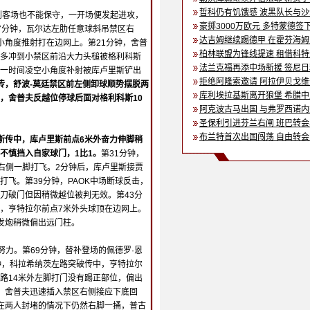
哲科仍有饥饿感 波黑队长与
来到客场也不能保守，一开场便发起进攻，
豪掷3000万欧元 多特蒙德签
7分钟，瓦尔达左肋任意球斜吊禁区右
达吉姆继续踢德甲 在霍芬海
小角度推射打在边网上。第21分钟，舍普
柏林联盟为锋线提速 租借科
多冲到小禁区前沿大力头槌被格利科斯
法兰克福再添中场新援 签尼
一时间凌空小角度补射被库卢里斯铲出
拒绝阿隆索邀请 阿拉伊贝戈
传，舒波-莫廷禁区前左侧卸球顺势摆脱两
库利埃拉基斯离开狼堡 希腊
，舍普夫反越位停球后面对格利科斯10
阿克波古马出国 与弗罗西诺
圣保利引进芬兰右闸 班巴转
布兰特首次出国闯荡 自由转
斯传中，库卢里斯前点6米外奋力伸脚稍
不慎挡入自家球门，1比1。
第31分钟，
区右侧一脚打飞。2分钟后，库卢里斯接贾
打飞。第39分钟，PAOK中场断球反击，
刀破门但因稍微越位被判无效。第43分
，亨特拉尔前点7米外头球顶在边网上。
发炮稍微偏出远门柱。
努力。第69分钟，替补登场的佩德罗·恩
钟，科拉希纳茨左路突破传中，亨特拉尔
路14米外左脚打门没有踢正部位，偏出
，舍普夫迅速插入禁区右侧接应下底回
在两人封堵的情况下仍然右脚一捅，普古