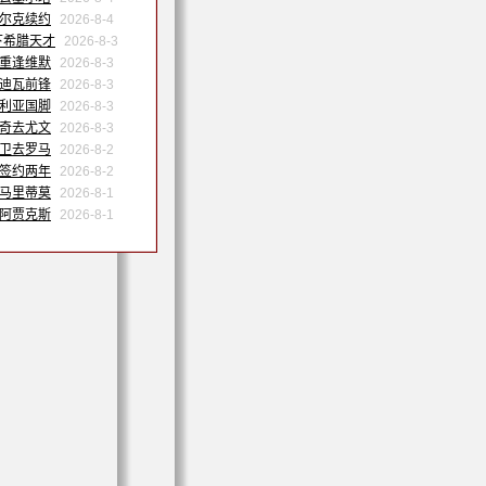
沙尔克续约
2026-8-4
下希腊天才
2026-8-3
姆重逢维默
2026-8-3
特迪瓦前锋
2026-8-3
日利亚国脚
2026-8-3
维奇去尤文
2026-8-3
中卫去罗马
2026-8-2
内签约两年
2026-8-2
会马里蒂莫
2026-8-1
会阿贾克斯
2026-8-1