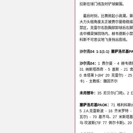
拉斯在球门线及时铲球解围。
最后时刻，比赛掀起小高潮。第
大力头槌角度太正被费尔曼稳稳接
禁区，克雷尔右肋胸部卸球后右脚
击中横梁弹回场内，赫韦德斯小禁
科斯不可思议地飞身挡出底线。
沙尔克04 1-1(1-1) 塞萨洛尼基P
沙尔克04：
1 费尔曼 - 4 赫韦德
31 纳斯塔西奇 - 5 盖斯 - 21
0 本塔莱卜(84' 20 克雷尔) - 
卡) - 主教练：魏因齐尔
未用替补：
35 尼贝尔(门将)、2
塞萨洛尼基PAOK：
71 格利科斯(
5 J.A.克雷斯波 - 16 齐米罗特 
瓦尔) - 70 基齐乌、27 米斯塔基迪
马·坎波斯(78' 77 佩尔卡斯)、