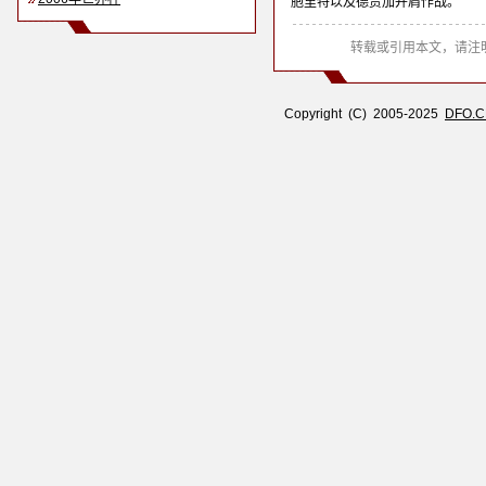
胞里特以及德贾加并肩作战。
转载或引用本文，请注明
Copyright (C) 2005-2025
DFO.