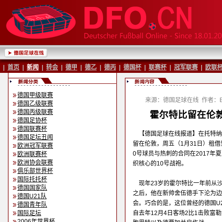
|
首页
|
新闻
|
转会
|
德甲
|
德乙
|
德丙
|
德国杯
|
联赛杯
|
冠军联赛
|
欧联
德国甲级联赛
来源：德国足球在线
作者：Ba
德国乙级联赛
德国丙级联赛
霍尔特比留在伦敦
德国足协杯
德国联赛杯
【德国足球在线报道】在托特纳
德国足坛丑闻
留在伦敦，周五（1月31日）租借
欧洲冠军联赛
0号球员与热刺的合同在2017
欧洲联赛杯
欧洲协会联赛
织核心的10号战袍。
俱乐部世界杯
国际托托杯
现年23岁的霍尔特比一年前从
德国国家队
之后，他在新帅舍伍德手下沦为边
德国U21队
会。巧合的是，这位曾经的德国U
德国青年队
国际足坛
自去年12月4日客场2比1击败
2006年世界杯