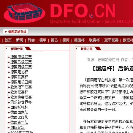
|
首页
|
新闻
|
转会
|
德甲
|
德乙
|
德丙
|
德国杯
|
联赛杯
|
冠军联赛
|
欧联
德国甲级联赛
来源：德国足球在线
作者：Ba
德国乙级联赛
德国丙级联赛
【超级杯】后防连
德国足协杯
德国联赛杯
【德国足球在线报道】第一次遭
德国足坛丑闻
自称要当“德甲穆帅”去阻击瓜帅的
欧洲冠军联赛
德甲和欧冠双料亚军多特蒙德主场
欧洲联赛杯
欧洲协会联赛
季第一个正式比赛奖杯——德国超
俱乐部世界杯
踢得精彩纷呈，过程跌宕起伏，罗
国际托托杯
贡献最关键的一传一射。
德国国家队
德国U21队
多特蒙德缺少受伤的新核心姆希
德国青年队
国际足坛
和奥巴梅杨都只是列作替补。克洛普
2006年世界杯