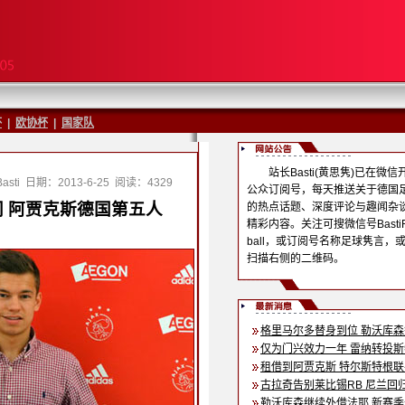
杯
|
欧协杯
|
国家队
站长Basti(黄思隽)已在微信
sti
日期：2013-6-25
阅读：4329
公众订阅号，每天推送关于德国
门 阿贾克斯德国第五人
的热点话题、深度评论与趣闻杂
精彩内容。关注可搜微信号BastiF
ball，或订阅号名称足球隽言，
扫描右侧的二维码。
格里马尔多替身到位 勒沃库
仅为门兴效力一年 雷纳转投
租借到阿贾克斯 特尔斯特根
古拉奇告别莱比锡RB 尼兰回
勒沃库森继续外借法耶 新赛