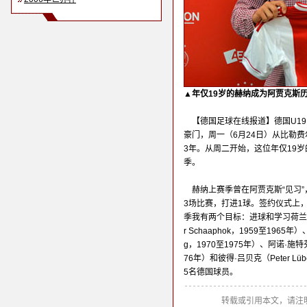
▲年仅19岁的赫纳成为阿贾克斯
【德国足球在线报道】德国U19国脚
豪门，周一（6月24日）从比勒
3年。从周二开始，这位年仅19
季。
赫纳上赛季曾在阿贾克斯“见习
3场比赛，打进1球。签约仪式上
季我有两个目标：进球和学习荷兰语
r Schaaphok，1959至1965年
g，1970至1975年）、阿诺·施特芬哈根
76年）和彼得·吕贝克（Peter L
5名德国球员。
转载或引用本文，请注明