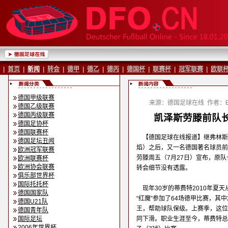
|
首页
|
新闻
|
转会
|
德甲
|
德乙
|
德丙
|
德国杯
|
联赛杯
|
冠军联赛
|
欧联
德国甲级联赛
来源：德国足球在线
作者：Ba
德国乙级联赛
德国丙级联赛
凯泽斯劳滕前队长
德国足协杯
德国联赛杯
【德国足球在线报道】继弗林斯
德国足坛丑闻
焰）之后，又一名德国著名球员前
欧洲冠军联赛
劳滕周五（7月27日）宣布，原
欧洲联赛杯
欧洲协会联赛
转会细节没有透露。
俱乐部世界杯
国际托托杯
现年30岁的蒂费特2010年夏
德国国家队
“红魔”参加了64场德甲比赛，其中
德国U21队
王，帮助球队保级。上赛季，这位
德国青年队
国际足坛
同下滑。职业生涯至今，蒂费特总共
2006年世界杯