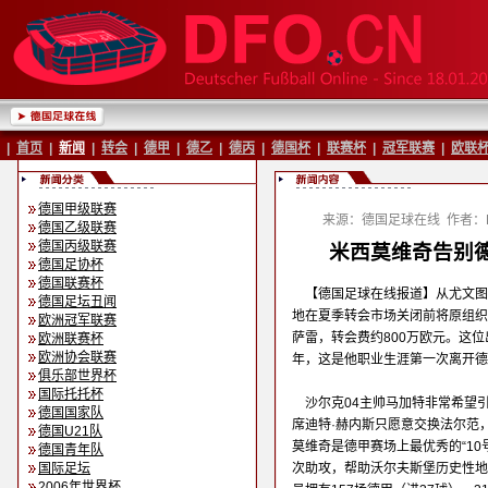
|
首页
|
新闻
|
转会
|
德甲
|
德乙
|
德丙
|
德国杯
|
联赛杯
|
冠军联赛
|
欧联
德国甲级联赛
来源：德国足球在线
作者：B
德国乙级联赛
德国丙级联赛
米西莫维奇告别德
德国足协杯
德国联赛杯
【德国足球在线报道】从尤文图
德国足坛丑闻
地在夏季转会市场关闭前将原组织
欧洲冠军联赛
萨雷，转会费约800万欧元。这
欧洲联赛杯
欧洲协会联赛
年，这是他职业生涯第一次离开德
俱乐部世界杯
国际托托杯
沙尔克04主帅马加特非常希望
德国国家队
席迪特·赫内斯只愿意交换法尔范
德国U21队
莫维奇是德甲赛场上最优秀的“10号”
德国青年队
国际足坛
次助攻，帮助沃尔夫斯堡历史性地
2006年世界杯