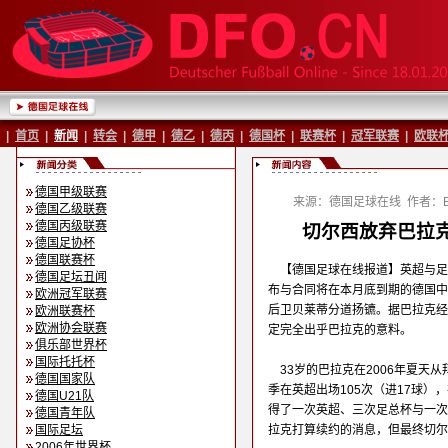
|
首页
|
新闻
|
转会
|
德甲
|
德乙
|
德丙
|
德国杯
|
联赛杯
|
冠军联赛
|
欧联
德国甲级联赛
来源：德国足球在线
作者：Ba
德国乙级联赛
德国丙级联赛
切尔西放弃巴拉克
德国足协杯
德国联赛杯
【德国足球在线报道】英超与足
德国足坛丑闻
布与合同将在本月底到期的德国中
欧洲冠军联赛
后卫贝莱蒂分道扬镳。据巴拉克经
欧洲联赛杯
欧洲协会联赛
定完全出乎巴拉克的意料。
俱乐部世界杯
国际托托杯
33岁的巴拉克在2006年夏天
德国国家队
季在英超出场105次（进17球）
德国U21队
得了一次英超、三次足总杯与一次
德国青年队
国际足坛
拉克打算续约的消息，但最终切尔
2006年世界杯