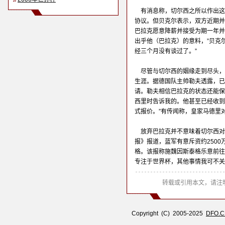
有消息称，切尔西之所以作出这
协议。但贝克尔表示，双方近期并
巴拉克愿意降薪并接受为期一年并
出乎他（巴拉克）的意料，”贝克尔
经三个月没有谈过了。”
尽管与切尔西的姻缘走到尽头，
生涯。据德国队主帅勒夫透露，已
请。勒夫相信巴拉克的状态还能保
西里时告诉我的。他甚至已经收到
式报价。”有传闻称，皇家马德里
放弃巴拉克并不意味着切尔西对
报》报道，蓝军有意斥资约250
格。该报称施魏因斯泰格乐意前往
专注于世界杯，其他事情我可不关
转载或引用本文，请注明
Copyright (C) 2005-2025
DFO.